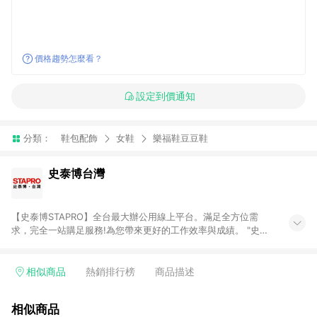
價格趨勢怎麼看？
設定到價通知
分類：
鞋包配飾
女鞋
樂福鞋豆豆鞋
史泰博台灣
【史泰博STAPRO】全台最大辦公用線上平台。滿足全方位需
求，完全一站購足服務!為您帶來更好的工作效率與成績。 "史泰
博．台灣"於2006年成立，為全國最大之辦公用品通路商，提供
超過萬種超值商品，從影印紙、印表機及耗材、各式文具、事務
機器、3C及電腦週邊、辦公傢俱、生活用、茶水間用品、名片及
相似商品
熱銷排行榜
商品描述
其他客製化商品服務...等，皆以最優惠價格及最專業的服務來滿
足您的辦公需要。 注意事項： (1)需透過 LINE 購物前往並在同一
相似商品
瀏覽器於 24 小時內結帳才享有回饋。 (2) 訂單未滿免運門檻750