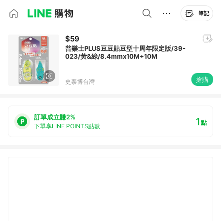
筆記
$59
普樂士PLUS豆豆貼豆型十周年限定版/39-
023/黃&綠/8.4mmx10M+10M
搶購
史泰博台灣
訂單成立賺2%
1
點
下單享LINE POINTS點數