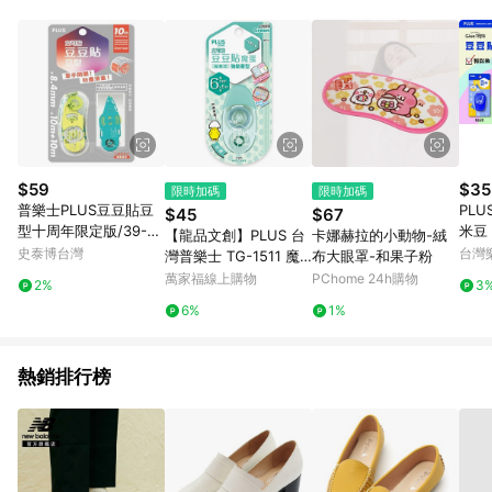
元會收取80元運費。
$59
$35
限時加碼
限時加碼
普樂士PLUS豆豆貼豆
PLU
$45
$67
型十周年限定版/39-02
米豆 T
【龍品文創】PLUS 台
卡娜赫拉的小動物-絨
3/黃&綠/8.4mmx10M
20
史泰博台灣
台灣
灣普樂士 TG-1511 魔
布大眼罩-和果子粉
+10M
點數
蛋豆豆貼-綠
萬家福線上購物
PChome 24h購物
2%
3
0點)
6%
1%
熱銷排行榜