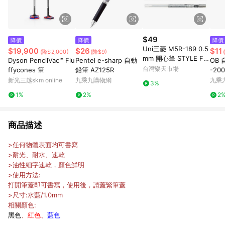
$49
降價
降價
降價
Uni三菱 M5R-189 0.5
$19,900
$26
$11
(降$2,000)
(降$9)
mm 開心筆 STYLE FIT
Dyson PencilVac™ Flu
Pentel e-sharp 自動
OB 
自動鉛筆筆芯 自動筆芯
台灣樂天市場
ffycones 筆
鉛筆 AZ125R
-20
開心筆用筆芯【APP滿
新光三越skm online
九乘九購物網
九乘
3%
額下單10%點數(單一帳
1%
2%
2
號最高1500點)】8/31
止
商品描述
>任何物體表面均可書寫
>耐光、耐水、速乾
>油性細字速乾，顏色鮮明
>使用方法:
打開筆蓋即可書寫，使用後，請蓋緊筆蓋
>尺寸:水藍/1.0mm
相關顏色:
黑色
、
紅色
、
藍色