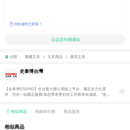
價格趨勢怎麼看？
設定到價通知
分類：
圖書文具
文具用品
書寫文具
史泰博台灣
【史泰博STAPRO】全台最大辦公用線上平台。滿足全方位需
求，完全一站購足服務!為您帶來更好的工作效率與成績。 "史泰
博．台灣"於2006年成立，為全國最大之辦公用品通路商，提供
超過萬種超值商品，從影印紙、印表機及耗材、各式文具、事務
機器、3C及電腦週邊、辦公傢俱、生活用、茶水間用品、名片及
相似商品
熱銷排行榜
商品描述
其他客製化商品服務...等，皆以最優惠價格及最專業的服務來滿
足您的辦公需要。 注意事項： (1)需透過 LINE 購物前往並在同一
相似商品
瀏覽器於 24 小時內結帳才享有回饋。 (2) 訂單未滿免運門檻750