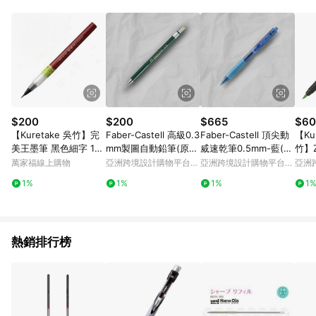
元會收取80元運費。
$200
$200
$665
$60
【Kuretake 吳竹】完
Faber-Castell 高級0.3
Faber-Castell 頂尖動
【Ku
美王墨筆 黑色細字 11
mm製圖自動鉛筆(原廠
烕速乾筆0.5mm-藍(原
竹】
號 /支 XO50F2-10B
正貨)
廠正貨)
軟筆
萬家福線上購物
亞洲跨境設計購物平台
亞洲跨境設計購物平台
亞洲
(日本品牌)
Pinkoi
Pinkoi
Pinko
1%
1%
1%
1
熱銷排行榜