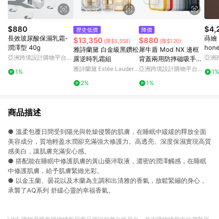
$880
$4,
歷史低價
降價
長效玻尿酸保濕乳霜-
蒔繪 
$13,350
$880
(降$5,558)
(降$120)
潤澤型 40g
hon
雅詩蘭黛 白金級黑鑽松
犀牛盾 Mod NX 邊框
繪 
亞洲跨境設計購物平台
亞洲
露逆時乳霜組
背蓋兩用防摔磁吸手機
富嶽
Pinkoi
Pinko
殼 for iPhone 13系列
雅詩蘭黛 Estée Lauder
亞洲跨境設計購物平台
1%
1
官網
Pinkoi
2%
1%
商品描述
● 溫柔包覆日間受到陽光與乾燥侵襲的肌膚，在睡眠中緩緩的釋放全面
美容成分，質地輕盈水潤卻充滿強大修護力。高透亮、深度保濕實現高質
感美白，讓肌膚充滿安心感。
● 搭配能在睡眠中修護肌膚的黃山藥淬取液，濃密的潤澤觸感，在睡眠
中修護肌膚，給予肌膚緊緻光彩。
● 以金玉蘭、曇花以及木蘭為主調和出清雅的香氣，放鬆緊繃的身心，
承襲了AQ系列 舒緩心靈的幸福香氣。