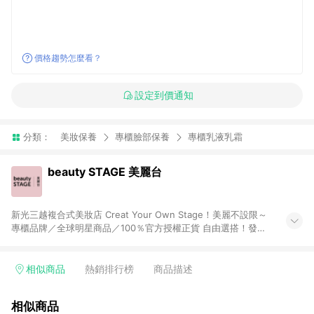
價格趨勢怎麼看？
設定到價通知
分類：
美妝保養
專櫃臉部保養
專櫃乳液乳霜
beauty STAGE 美麗台
新光三越複合式美妝店 Creat Your Own Stage！美麗不設限～
專櫃品牌／全球明星商品／100％官方授權正貨 自由選搭！發覺
自己「獨特」的美，而不是別人要我們成為的樣子
相似商品
熱銷排行榜
商品描述
相似商品