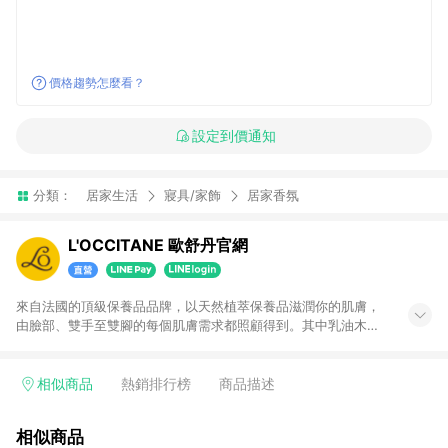
價格趨勢怎麼看？
設定到價通知
分類：
居家生活
寢具/家飾
居家香氛
L'OCCITANE 歐舒丹官網
來自法國的頂級保養品品牌，以天然植萃保養品滋潤你的肌膚，
由臉部、雙手至雙腳的每個肌膚需求都照顧得到。其中乳油木護
手霜更是暢銷全球，深受顧客歡迎。官網推出多款超值組合 任您
挑選！滿2,000免費幫您禮物包裝且免費幫您貨送到府！重新探索
你最愛的經典明星商品，為美肌提升透亮好氣色～ 注意事項：需
相似商品
熱銷排行榜
商品描述
透過LINE購物前往並在同一瀏覽器於24小時內結帳才享有回饋，
點數將於廠商出貨後30天前後發送。
相似商品