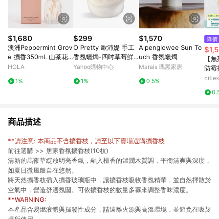
$1,680
$299
$1,570
降價
澳洲Peppermint Grov
O Pretty 歐沛媞 手工
Alpenglowee Sun To
$1,
e 擴香350mL 山茶花
香氛蠟燭-四吋草莓鮮
uch 香氛蠟燭
【無
與蓮花
奶油蛋糕12X12X12cm
HOLA
Yahoo購物中心
Marais 瑪黑家居
防霉
檬紅
citi
1%
1%
0.5%
+防
0.
迷迭
商品描述
**請注意: 本商品不含擴香枝，請至以下賣場選購擴香枝
前往選購 >>
居家香氛擴香枝(10枝)
清新的馬鞭草綻放明亮香氣，融入檀香的溫潤木質調，平衡清爽與深度，
如夏日微風般自在悠然。
將天然擴香枝插入擴香玻璃瓶中，讓擴香枝吸收香氛精華，並自然揮散於
空氣中，營造舒適氛圍。可依擴香枝的數量多寡來調整香味濃度。
**WARNING:
本產品含易燃液體與揮發性成分，請遠離火源與高溫環境，並避免在吸菸