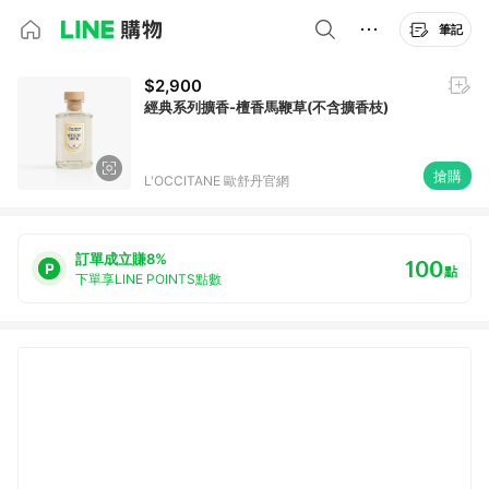
筆記
$2,900
經典系列擴香-檀香馬鞭草(不含擴香枝)
搶購
L'OCCITANE 歐舒丹官網
訂單成立賺8%
100
點
下單享LINE POINTS點數