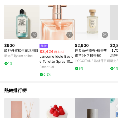
$900
$2,900
$2,
降價
歐舒丹雪松生薑沐浴膠
經典系列擴香-檀香馬
【L'
$3,424
(降$69)
鞭草(不含擴香枝)
馬鞭
新光三越skm online
Lancome Idole Eau d
L'OCCITANE 歐舒丹官網
新光三
e Toilette Spray 100
1%
ml
Escentual
8%
1
0.5%
熱銷排行榜