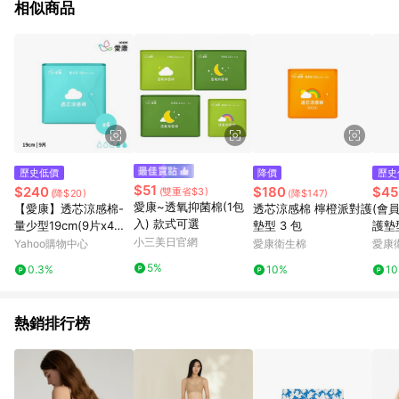
相似商品
歷史低價
降價
歷史
$51
$240
$180
$45
(雙重省$3)
(降$20)
(降$147)
愛康~透氧抑菌棉(1包
【愛康】透芯涼感棉-
透芯涼感棉 檸橙派對護
(會
入) 款式可選
量少型19cm(9片x4包/
墊型 3 包
護墊
組)
小三美日官網
Yahoo購物中心
愛康衛生棉
愛康
5%
0.3%
10%
1
熱銷排行榜