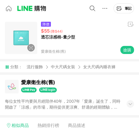
筆記
降價
$55
(降$44)
透芯涼感棉-量少型
搶購
愛康衛生棉(舊)
分類：
流行服飾
中大尺碼女裝
女大尺碼內睡衣褲
愛康衛生棉(舊)
每位女性平均要與月經陪伴40年，2007年「愛康」誕生了，同時
開啟了「涼感」的市場，期待提供更涼爽、舒適的經期體驗，陪
伴所有女性度過經期的那幾天的疲憊、悶熱、煩躁感。
相似商品
熱銷排行榜
商品描述