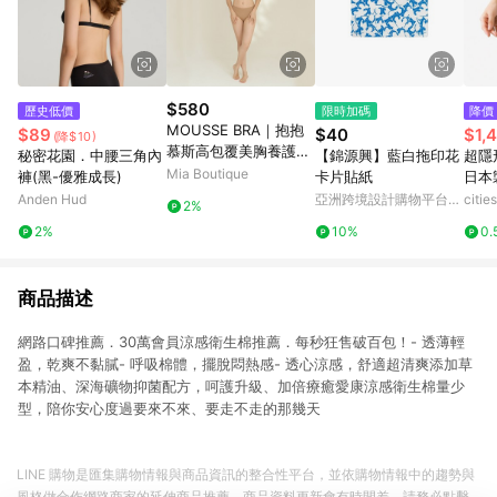
$580
歷史低價
限時加碼
降價
MOUSSE BRA｜抱抱
$89
$40
$1,
(降$10)
慕斯高包覆美胸養護無
秘密花園．中腰三角內
【錦源興】藍白拖印花
超隱
痕無鋼圈內衣
Mia Boutique
褲(黑-優雅成長)
卡片貼紙
日本製
Anden Hud
亞洲跨境設計購物平台
citi
2%
Pinkoi
2%
10%
0.
商品描述
網路口碑推薦．30萬會員涼感衛生棉推薦．每秒狂售破百包！- 透薄輕
盈，乾爽不黏膩- 呼吸棉體，擺脫悶熱感- 透心涼感，舒適超清爽添加草
本精油、深海礦物抑菌配方，呵護升級、加倍療癒愛康涼感衛生棉量少
型，陪你安心度過要來不來、要走不走的那幾天
LINE 購物是匯集購物情報與商品資訊的整合性平台，並依購物情報中的趨勢與
風格做合作網路商家的延伸商品推薦，商品資料更新會有時間差，請務必點擊