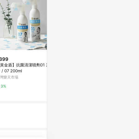
399
$16,980,000
$1,499
黃金盾】抗菌清潔噴劑01 250
專任正太原路上金店面，近中清
Fuwaly｜
 / 07 200ml
路國軍台中總醫院B｜台中市北區
機（3色可選）+P
太原路一段
oop電池(三
灣樂天市場
5168實價登錄比價王
有.設計uDesig
3%
0%
2%