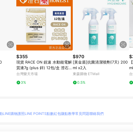
$355
$970
$
0
現貨 RACE ON 鋭速 水動能電解
[黃金盾]抗菌清潔噴劑(7天) 200
【
質液7g (plus 鋅) 12包/盒 澄石藥
ml x2入
ml
局✚實體店面
台灣樂天市場
東森購物 ETMall
台
3%
0.5%
動
LINE購物護照
LINE POINTS點數紅包
賺點教學
常見問題
聯絡我們