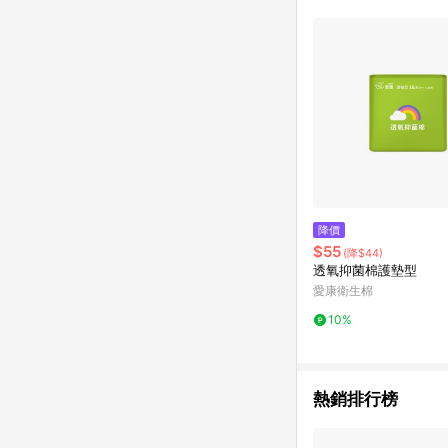
降價
$55
(降$44)
透氧抑菌棉護墊型
愛康衛生棉
10%
熱銷排行榜