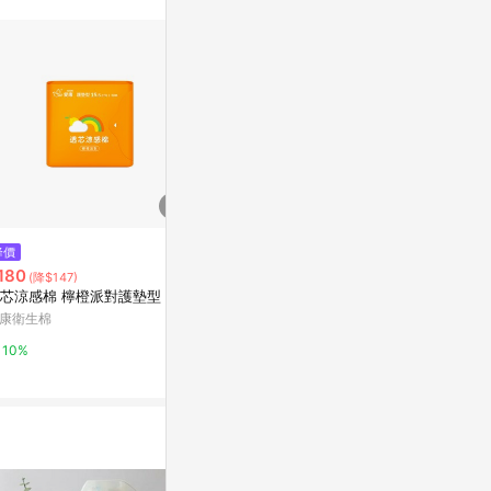
降價
歷史低價
限時加碼
180
$45
$42
(降$147)
(降$10)
芯涼感棉 檸橙派對護墊型 3 包
(會員獨享)透氧抑菌棉護墊型
【現貨可刷卡
貨>愛康衛生
康衛生棉
愛康衛生棉
型19cm(9
蝦皮購物
10%
10%
生棉
1%