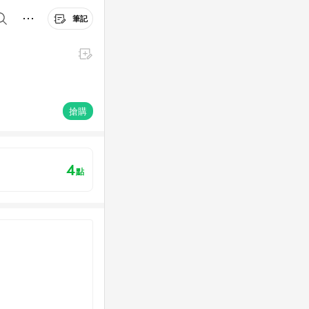
筆記
搶購
4
點