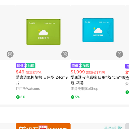
$49
$1,999
$
(雙重省$51)
(雙重省$150)
愛康透氧抑菌棉 日用型 24cm9
愛康透芯涼感棉 日用型24cm*48
透
片
包_箱購
愛
屈臣氏Watsons
康是美網購eShop
3%
5%