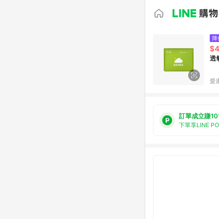
降
$
透
愛
訂單成立賺10
下單享LINE P