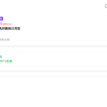
價
45
(降$54)
氧抑菌棉日用型
康衛生棉
%
OINTS點數