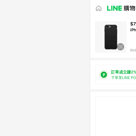
$
iP
RH
訂單成立賺2
下單享LINE P