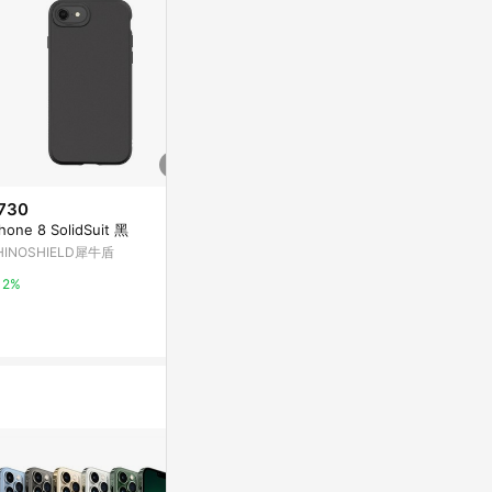
730
$730
$730
hone 8 SolidSuit 黑
iPhone XR SolidSuit 循環灰
iPhone SE (第
櫻花粉
HINOSHIELD犀牛盾
RHINOSHIELD犀牛盾
RHINOSHIE
2%
2%
2%