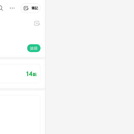
筆記
搶購
14
點