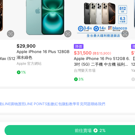
$29,900
降價
Apple iPhone 16 Plus 128GB
$31,500
$
(降$15,900)
湖水綠色
Max (512
Apple iPhone 16 Pro 512GB 6.
【
Apple 官方網站
3吋 (5G) 二手機 中古機 福利品
1
創宇通訊
台灣樂天市場
Y
1%
3%
動
LINE購物護照
LINE POINTS點數紅包
賺點教學
常見問題
聯絡我們
物情報與商品資訊的整合性平台，並依購物情報中的趨勢與風格做合作網路商家的延伸商
前往賣場
2%
至各合作網路商家，確認現售價與購物條件，一切資訊以合作廠商網頁為準。