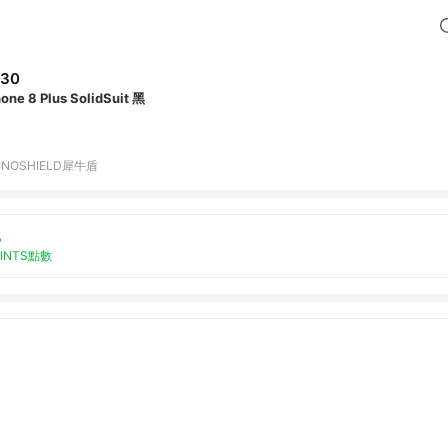
730
hone 8 Plus SolidSuit 黑
INOSHIELD犀牛盾
%
OINTS點數