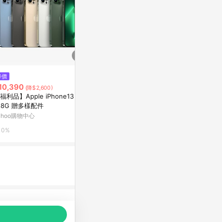
$44,002
降價
限時加碼
iPhone 17 P
10,390
$20,690
(降$2,600)
神腦生活
福利品】Apple iPhone13 Pro
【Apple】iPhone 15 pro/ProM
28G 贈多樣配件
ax｜A17 Pro 晶片 動態島 AI功能
0.5%
二手機 福利機 中古機
ahoo購物中心
蝦皮商城
0%
5.6%
品推薦，商品資料更新會有