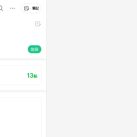
筆記
搶購
13
點