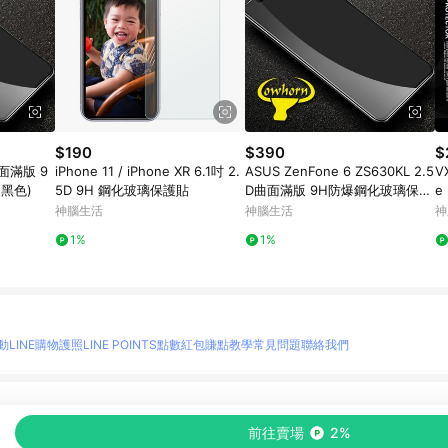
$190
$390
$
D曲面滿版 9
iPhone 11 / iPhone XR 6.1吋 2.
ASUS ZenFone 6 ZS630KL 2.5
V
黑色)
5D 9H 鋼化玻璃保護貼
D曲面滿版 9H防爆鋼化玻璃保護
e
貼 (黑色)
疏
神腦生活
神腦生活
神
1%
1%
動
LINE購物護照
LINE POINTS點數紅包
賺點教學
常見問題
聯絡我們
物情報與商品資訊的整合性平台，並依購物情報中的趨勢與風格做合作網路商家的延伸商
前往賣場
2%
至各合作網路商家，確認現售價與購物條件，一切資訊以合作廠商網頁為準。