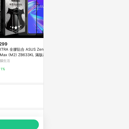
299
$8,890
降價
XTRA 全膠貼合 ASUS ZenFon
Logitech C
$231
(降$57)
 Max (M2) ZB633KL 滿版疏水
護殼，適用於 iPa
適用2023款蘋果macbook屏幕
油9H鋼化頂級玻璃膜(黑)
吋
腦生活
Apple 官方網
膜m2保護膜15.3英寸A2941筆記
本貼膜Air15高清Air磨砂Pro防藍
東森購物 ETMall
1%
1%
光護眼鋼化膜防指紋
0.5%
品推薦，商品資料更新會有