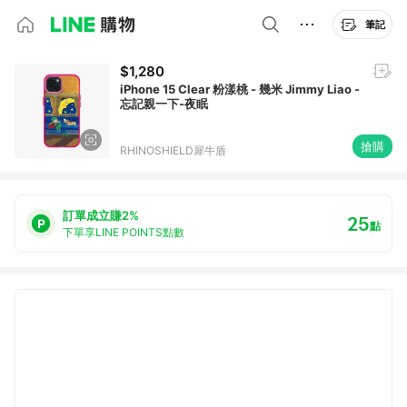
筆記
$1,280
iPhone 15 Clear 粉漾桃 - 幾米 Jimmy Liao -
忘記親一下-夜眠
搶購
RHINOSHIELD犀牛盾
訂單成立賺2%
25
點
下單享LINE POINTS點數