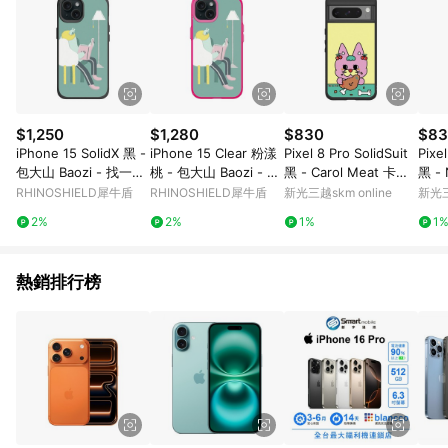
$1,250
$1,280
$830
$83
iPhone 15 SolidX 黑 -
iPhone 15 Clear 粉漾
Pixel 8 Pro SolidSuit
Pixel
包大山 Baozi - 找一個
桃 - 包大山 Baozi - 找
黑 - Carol Meat 卡肉
黑 - 
位置-滿版
一個位置-滿版
- 我吃的是炸雞不是狗
tepa
RHINOSHIELD犀牛盾
RHINOSHIELD犀牛盾
新光三越skm online
新光三
2%
2%
1%
1
熱銷排行榜