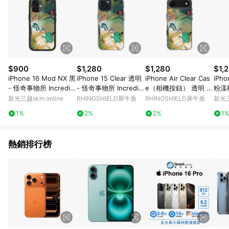
$900
$1,280
$1,280
$1,
iPhone 16 Mod NX 黑
iPhone 15 Clear 透明
iPhone Air Clear Cas
iPho
- 怪奇事物所 Incredivil
- 怪奇事物所 Incredivil
e（相機按鈕） 透明 -
粉漾桃
le - 卡路里盛夏派對
le - 卡路里盛夏派對
怪奇事物所 Incredivill
cred
新光三越skm online
RHINOSHIELD犀牛盾
RHINOSHIELD犀牛盾
新光三
e - 卡路里盛夏派對
派對
1%
2%
2%
1
熱銷排行榜