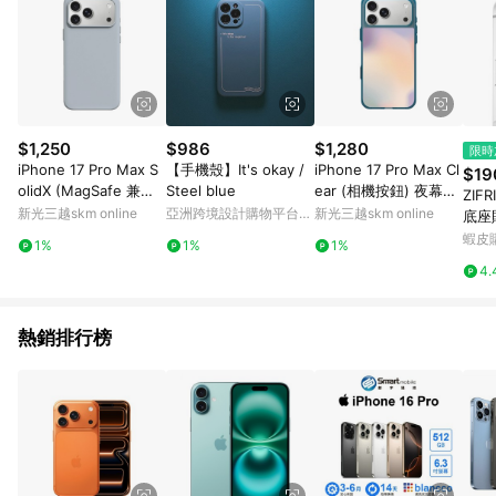
$1,250
$986
$1,280
限時
iPhone 17 Pro Max S
【手機殼】It's okay /
iPhone 17 Pro Max Cl
$19
olidX (MagSafe 兼容)
Steel blue
ear (相機按鈕) 夜幕藍
ZIF
循環灰
- 石紋與渲染 / Marble
新光三越skm online
亞洲跨境設計購物平台
新光三越skm online
底座貼
& Dreamy Gradient -
Pinkoi
7PM
蝦皮
1%
1%
1%
輕舞光暈
4.
熱銷排行榜