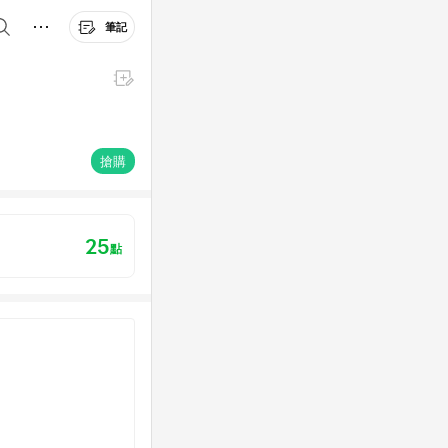
筆記
搶購
25
點