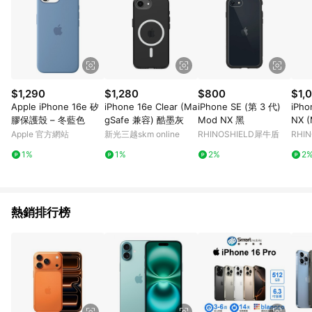
$1,290
$1,280
$800
$1,
Apple iPhone 16e 矽
iPhone 16e Clear (Ma
iPhone SE (第 3 代)
iPho
膠保護殼 – 冬藍色
gSafe 兼容) 酷墨灰
Mod NX 黑
NX 
Apple 官方網站
新光三越skm online
RHINOSHIELD犀牛盾
RHI
1%
1%
2%
2
熱銷排行榜