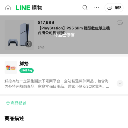
筆記
$17,989
【PlayStation】PS5 Slim 輕型數位版主機
台灣公司貨 現貨
商品已停售
鮮拾
鮮拾
鮮拾為統一企業集團旗下電商平台，全站精選萬件商品，包含海
內外特色熱銷食品、家庭常備日用品、居家小物及3C家電等。全
站滿$399即享免運、限量破盤折價券天天有、新客再送驚喜購物
金!以最實在的價格、最完善的售後服務，讓你聰明找新鮮，天天
有好康。LINE好友招募中搜尋@10mart。 ＊特定 iPhone17 將不
商品描述
予回饋，回饋%數以LINE購物通知為主
商品描述