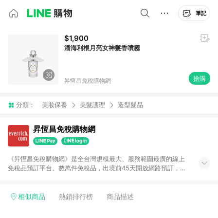
筆記
$1,900
潘海利根月亮女神髮香噴霧
搶購
昇恆昌免稅購物網
分類：
美妝保養
美髮護理
造型髮品
昇恆昌免稅購物網
《昇恆昌免稅購物網》是全台灣規模最大、服務範圍最廣的線上
免稅品預訂平台。數萬件免稅品，出境前45天開放網路預訂，出
國當日於桃園、松山、台中、高雄機場1分鐘提貨，不限時間限制
半夜清晨皆可提貨，給予旅客最好的購物體驗。 提醒：訂單退貨
或部分商品退貨，即不具返點資格。
相似商品
熱銷排行榜
商品描述