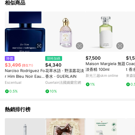
相似商品
$7,500
$1,
降價
限時加碼
Maison Margiela 無題
Coac
$3,496
$4,340
(降$71)
淡香精 100ml
t 香水
Narciso Rodriguez Fo
花草水語 ⋅ 野漾叢花淡
新光三越skm online
東森購
r Him Bleu Noir Eau d
香水 ⋅ GUERLAIN
e Parfum Spray 100m
Escentual
Guerlain法國嬌蘭官網
1%
0.
l
0.5%
10%
熱銷排行榜