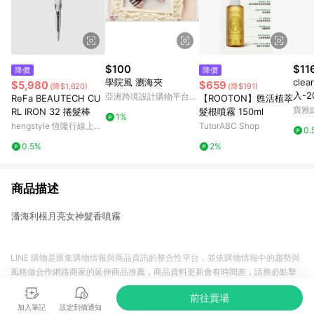
$100
$11
降價
降價
學院風 瀏海夾
cle
$5,980
$659
(降$1,620)
(降$191)
入-2
亞洲跨境設計購物平台
ReFa BEAUTECH CU
【ROOTON】甦活植萃
Pinkoi
寶雅
RL IRON 32 捲髮棒
髮根噴霧 150ml
1%
hengstyle 恆隆行線上購
TutorABC Shop
0.
物
0.5%
2%
商品描述
潘海利根月亮女神髮香噴霧
LINE 購物是匯集購物情報與商品資訊的整合性平台，並依購物情報中的趨勢與
風格做合作網路商家的延伸商品推薦，商品資料更新會有時間差，請務必點擊
商品至各合作網路商家，確認現售價與購物條件，一切資訊以合作廠商網頁為
前往賣場
準。
加入筆記
設定到價通知