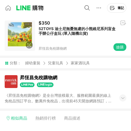
筆記
$350
52TOYS 迪士尼無憂無慮的小熊維尼系列盲盒
手辦公仔盒玩 (單入隨機出貨)
搶購
昇恆昌免稅購物網
分類：
婦幼童裝
兒童玩具
家家酒玩具
昇恆昌免稅購物網
《昇恆昌免稅購物網》是全台灣規模最大、服務範圍最廣的線上
免稅品預訂平台。數萬件免稅品，出境前45天開放網路預訂，出
國當日於桃園、松山、台中、高雄機場1分鐘提貨，不限時間限制
半夜清晨皆可提貨，給予旅客最好的購物體驗。 提醒：訂單退貨
或部分商品退貨，即不具返點資格。
相似商品
熱銷排行榜
商品描述