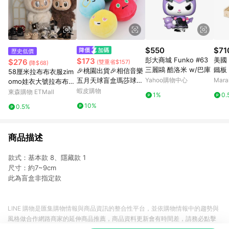
$550
$71
歷史低價
彭大商城 Funko #63
美國 
$173
$276
(雙重省$157)
(降$68)
三麗鷗 酷洛米 w/巴庫
鐵板
🎉桃園出貨🎉相信音樂
58厘米拉布布衣服zim
五月天球盲盒瑪莎球五
Yahoo購物中心
Mar
omo娃衣大號拉布布衣
球演唱會明星周邊552
服小香風娃衣玩偶鞋子
蝦皮購物
東森購物 ETMall
1%
0.
5毛絨玩具掛件
10%
0.5%
商品描述
款式：基本款 8、隱藏款 1
尺寸：約7~9cm
此為盲盒非指定款
LINE 購物是匯集購物情報與商品資訊的整合性平台，並依購物情報中的趨勢與
風格做合作網路商家的延伸商品推薦，商品資料更新會有時間差，請務必點擊
商品至各合作網路商家，確認現售價與購物條件，一切資訊以合作廠商網頁為