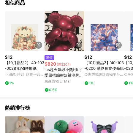
相似商品
$12
$12
$12
降價
【10月新品2】'40-103
【10月新品2】'40-103
【10
$820
(降$204)
-0028 動物便條紙
-0200 動物圖案便條紙
-02
ins超火氣球小熊t恤可
亞洲跨境設計購物平台
亞洲跨境設計購物平台
亞洲
愛風捂臉熊短袖潮牌學
Pinkoi
Pinkoi
Pinko
院寬松半袖上衣男女
東森購物 ETMall
1%
1%
1
0.5%
熱銷排行榜