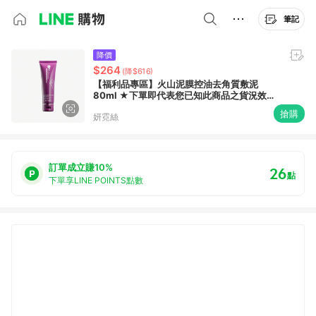
筆記
降價
$264
(降$616)
【福利品專區】火山泥膜控油去角質敷泥
80ml ★下單即代表您已知此商品之貨況效
期，購買後恕不接受退貨★
搶購
妍霓絲
訂單成立賺10%
26
點
下單享LINE POINTS點數