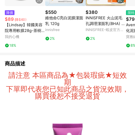
$550
$380
降價
限時
維他命C亮白泥膜潔面
INNISFREE 火山泥毛
$89
$79
(降$60)
乳 120g
孔調理潔面乳(BHA) 15
【Lindsay】韓國美容
Av
0g 官方旗艦店
innisfree
INNISFREE-蝦皮官方旗
院專用軟膜28g-茶樹酷
化泥膜
艦店
涼
我的心機
寶雅
2%
2%
18%
8
商品描述
請注意 本區商品為★包裝瑕疵★短效
期
下單即代表您已知此商品之貨況效期，
購買後恕不接受退貨