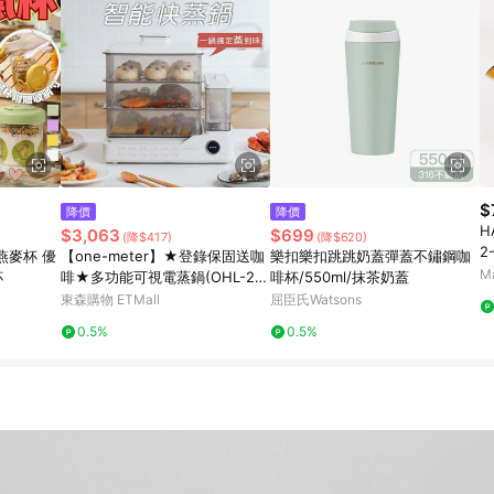
$
降價
降價
H
$3,063
$699
(降$417)
(降$620)
2
燕麥杯 優
【one-meter】★登錄保固送咖
樂扣樂扣跳跳奶蓋彈蓋不鏽鋼咖
關
M
杯
啡★多功能可視電蒸鍋(OHL-24
啡杯/550ml/抹茶奶蓋
038SF)
東森購物 ETMall
屈臣氏Watsons
0.5%
0.5%