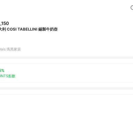
,150
利 COSI TABELLINI 錫製牛奶壺
rais 瑪黑家居
5%
OINTS點數