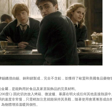
INI 品牌錫鑞僅由錫、銅和銻製成，完全不含鉛，並獲得了歐盟和美國食品藥物管理
的金屬，是能夠用於食品及家居裝飾品的完美材料。
於200度C) 因此切勿放入烤箱、微波爐、暴露在明火或任何其他直接熱源中
澤的速度非常慢，只需稍加注意就能保持其美觀，隨著使用會逐漸形成自
，為物體增添溫暖與個性。