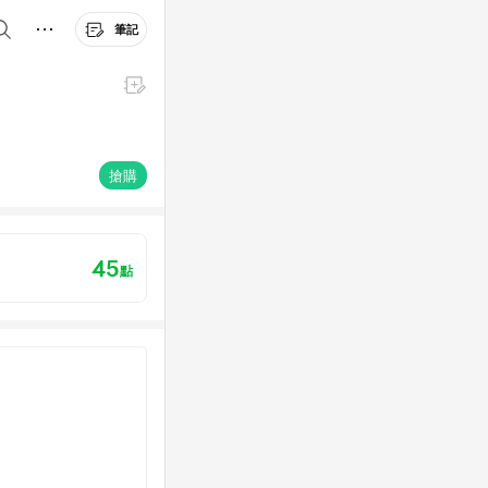
筆記
搶購
45
點