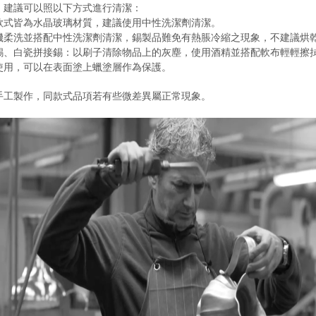
，建議可以照以下方式進行清潔：
款式皆為水晶玻璃材質，建議使用中性洗潔劑清潔。
機柔洗並搭配中性洗潔劑清潔，錫製品難免有熱脹冷縮之現象，不建議烘
錫、白瓷拼接錫：以刷子清除物品上的灰塵，使用酒精並搭配軟布輕輕擦
使用，可以在表面塗上蠟塗層作為保護。
手工製作，同款式品項若有些微差異屬正常現象。