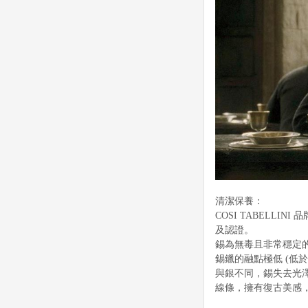
清潔保養：
COSI TABELL
及認證。
錫為無毒且非常穩定
錫鑞的融點極低 (低
與銀不同，錫失去光
線條，擁有復古美感