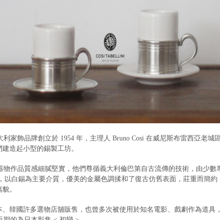
 義大利家飾品牌創立於 1954 年，主理人 Bruno Cosi 在威尼斯布雷⻄亞老城區的 
們建造起小型的錫製工坊。
INI 的器物作品質感細膩堅實，他們尊循義大利倫巴第自古流傳的技術，由少數
，
以白錫為主要介質，優美的金屬色調揉和了復古仿舊表面，莊重而簡約
萬貌。
本、韓國許多選物店舖販售，也曾多次被使用於知名電影、戲劇作為道具，最
近期的為日本影集 < 初戀 >。