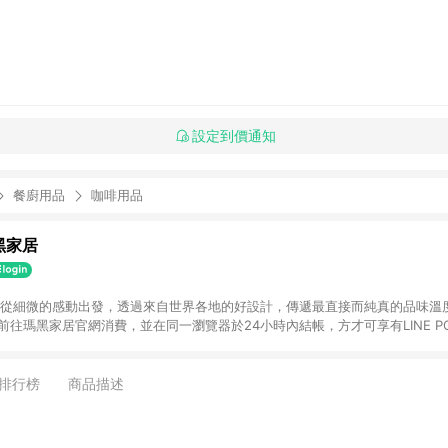
設定到價通知
餐廚用品
咖啡用品
瑪黑家居
選物 從細微的感動出發，透過來自世界各地的好設計，傳遞最直接而純真的品味溫
購物前往瑪黑家居官網消費，並在同一瀏覽器於24小時內結帳，方才可享有LINE PO
點資格。 3. 點數將於出貨後60天前後發送。4. 預購品不符合贈點資
排行榜
商品描述