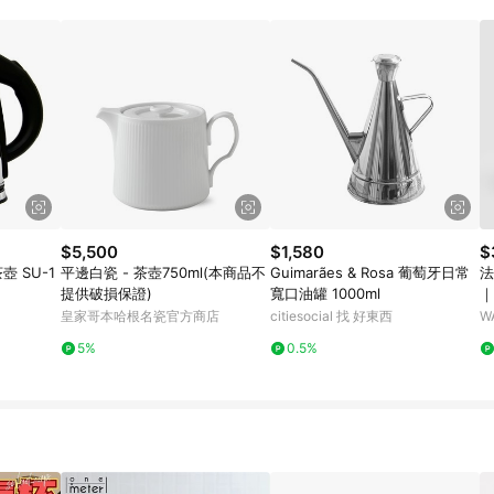
$5,500
$1,580
$
壺 SU-1
平邊白瓷 - 茶壺750ml(本商品不
Guimarães & Rosa 葡萄牙日常
法
提供破損保證)
寬口油罐 1000ml
｜
皇家哥本哈根名瓷官方商店
citiesocial 找 好東西
W
5%
0.5%