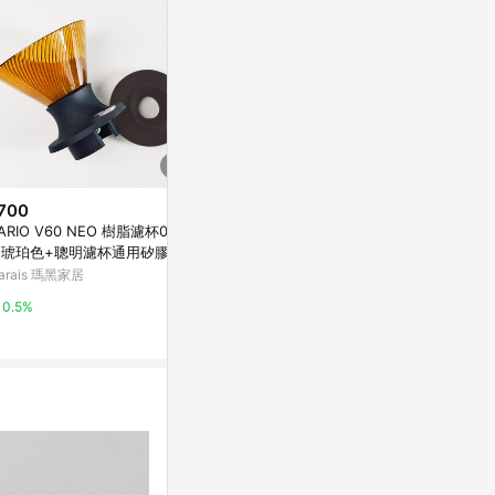
700
降價
歷史低價
ARIO V60 NEO 樹脂濾杯01/0
$200
$1,979
(降$50)
(降$4
-琥珀色+聰明濾杯通用矽膠開
細口手沖咖啡壺304不銹鋼便攜
萬曼妮訂婚新
 - 樹脂濾杯02+開關底座
arais 瑪黑家居
長嘴控水掛耳濾杯專用廠家現貨
新娘高級實用
送壺
東森購物 ETMall
東森購物 ETMa
0.5%
0.5%
0.5%