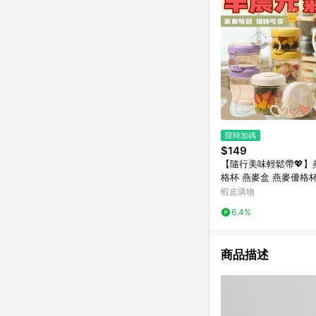
限時加碼
$149
【隨行美味輕鬆帶💖】
格杯 燕麥盒 燕麥優格
蝦皮購物
6.4%
商品描述