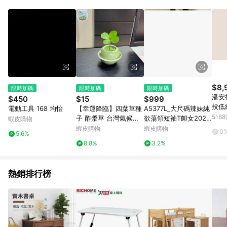
$8,
限時加碼
限時加碼
限時加碼
潘安
$450
$15
$999
投低
電動工具 168 均怡
【幸運降臨】四葉草種
A5377L_大尺碼辣妹純
美宅
51
子 酢漿草 台灣氣候四
欲蕩領短袖T卹女2026
蝦皮購物
泉路
季可種 陽台盆栽 辦公
夏季胖MM修身顯瘦獨
蝦皮購物
蝦皮購物
0
5.6%
室小物 招好運 送人自
特漂亮小上衣
8.8%
3.2%
用兩相宜
熱銷排行榜