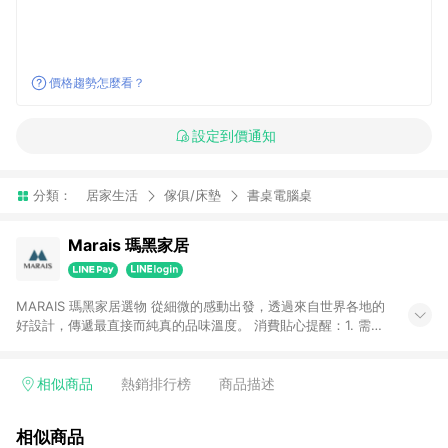
價格趨勢怎麼看？
設定到價通知
分類：
居家生活
傢俱/床墊
書桌電腦桌
Marais 瑪黑家居
MARAIS 瑪黑家居選物 從細微的感動出發，透過來自世界各地的
好設計，傳遞最直接而純真的品味溫度。 消費貼心提醒：1. 需透
過LINE購物前往瑪黑家居官網消費，並在同一瀏覽器於24小時內
結帳，方才可享有LINE POINTS回饋資格。 2. 若使用瑪黑家居
APP下單，將不符合贈點資格。 3. 點數將於出貨後60天前後發
相似商品
熱銷排行榜
商品描述
送。4. 預購品不符合贈點資格。
相似商品