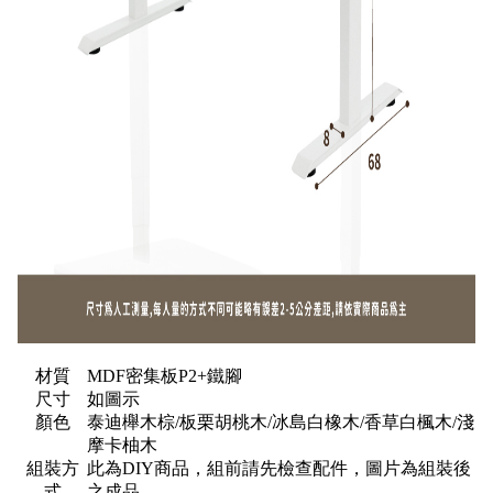
材質
MDF密集板P2+鐵腳
尺寸
如圖示
顏色
泰迪櫸木棕/板栗胡桃木/冰島白橡木/香草白楓木/淺
摩卡柚木
組裝方
此為DIY商品，組前請先檢查配件，圖片為組裝後
式
之成品。