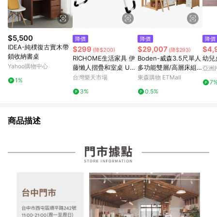
$5,500
降價
降價
降價
IDEA-純樸復古實木帶
$299
$29,007
$4,
(降$200)
(降$293)
鎖收納書桌
RICHOME生活家具 伊
Boden-威森3.5尺單人
幼兒
Yahoo購物中心
藤懶人摺疊和室桌 USB
多功能雙層/高層床組
亞洲
接口 桌腳防滑 可折疊
(床架+三斗櫃+開放櫃
Pinko
台灣樂天市場
東森購物 ETMall
1%
7
杯架 桌子【愛買】
+活動式書桌)
3%
0.5%
商品描述