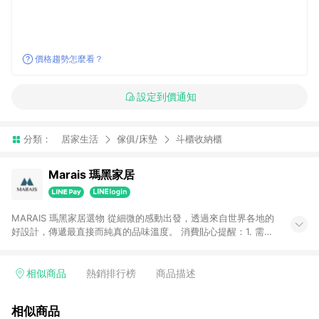
價格趨勢怎麼看？
設定到價通知
分類：
居家生活
傢俱/床墊
斗櫃收納櫃
Marais 瑪黑家居
MARAIS 瑪黑家居選物 從細微的感動出發，透過來自世界各地的
好設計，傳遞最直接而純真的品味溫度。 消費貼心提醒：1. 需透
過LINE購物前往瑪黑家居官網消費，並在同一瀏覽器於24小時內
結帳，方才可享有LINE POINTS回饋資格。 2. 若使用瑪黑家居
APP下單，將不符合贈點資格。 3. 點數將於出貨後60天前後發
相似商品
熱銷排行榜
商品描述
送。4. 預購品不符合贈點資格。
相似商品