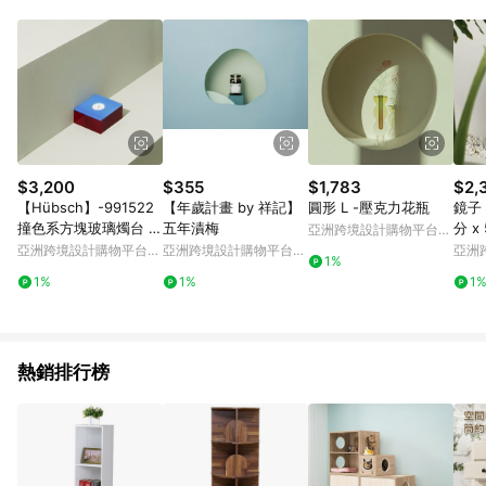
$3,200
$355
$1,783
$2,
【Hübsch】-991522
【年歲計畫 by 祥記】
圓形 L -壓克力花瓶
鏡子 -
撞色系方塊玻璃燭台 擺
五年漬梅
分 x
亞洲跨境設計購物平台
飾 紙鎮
Pinkoi
亞洲跨境設計購物平台
亞洲跨境設計購物平台
亞洲
1%
Pinkoi
Pinkoi
Pinko
1%
1%
1
熱銷排行榜