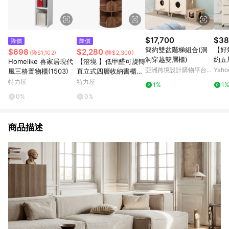
$17,700
$38
降價
降價
簡約雙盆階梯組合(洞
【好
$698
$2,280
(降$1,102)
(降$2,300)
洞穿越雙層櫃)
約五
Homelike 喜家居現代
【澄境 】低甲醛可旋轉
亞洲跨境設計購物平台
Yah
風三格置物櫃(1503)
直立式四層收納書櫃集
Pinkoi
成木紋
特力屋
特力屋
1%
1
0%
0%
商品描述