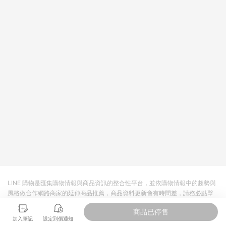
LINE 購物是匯集購物情報與商品資訊的整合性平台，並依購物情報中的趨勢與
風格做合作網路商家的延伸商品推薦，商品資料更新會有時間差，請務必點擊
商品至各合作網路商家，確認現售價與購物條件，一切資訊以合作廠商網頁為
商品已停售
準。
加入筆記
設定到價通知