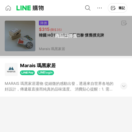
筆記
降價
$315
(降$35)
韓國 HÔTEL827 四季巴黎 懷舊撲克牌
商品已停售
Marais 瑪黑家居
Marais 瑪黑家居
MARAIS 瑪黑家居選物 從細微的感動出發，透過來自世界各地的
好設計，傳遞最直接而純真的品味溫度。 消費貼心提醒：1. 需透
過LINE購物前往瑪黑家居官網消費，並在同一瀏覽器於24小時內
結帳，方才可享有LINE POINTS回饋資格。 2. 若使用瑪黑家居
APP下單，將不符合贈點資格。 3. 點數將於出貨後60天前後發
送。4. 預購品不符合贈點資格。