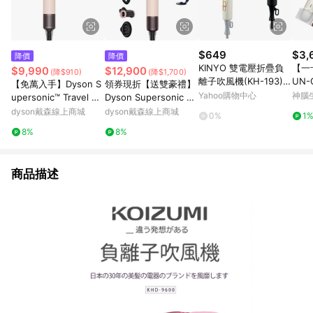
$649
$3,
降價
降價
KINYO 雙電壓折疊負
【一
$9,990
$12,900
(降$910)
(降$1,700)
離子吹風機(KH-193)1
UN-
【免萬入手】Dyson S
領券現折【送雙豪禮】
入 款式可選 附專屬收
FO
Yahoo購物中心
神腦
upersonic™ Travel HD
Dyson Supersonic N
納袋【小三美日】空運
風機
19 隨行吹風機 (粉霧玫
ural™ HD16 全新一代
dyson戴森線上商城
dyson戴森線上商城
0%
1
禁送 DS016777
瑰)
智能吹風機 粉霧玫瑰
8%
8%
商品描述