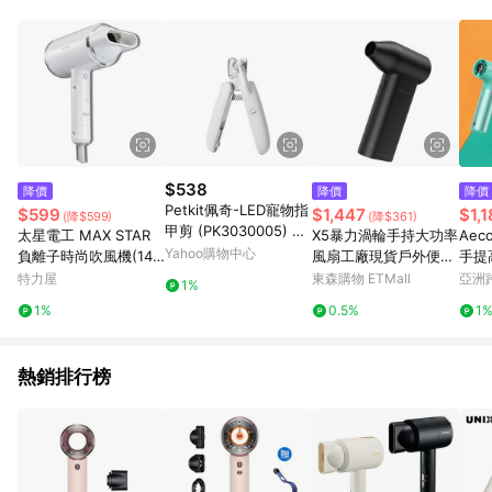
$538
降價
降價
降價
Petkit佩奇-LED寵物指
$599
$1,447
$1,
(降$599)
(降$361)
甲剪 (PK3030005) 台
太星電工 MAX STAR
X5暴力渦輪手持大功率
Aeco
灣公司貨
Yahoo購物中心
負離子時尚吹風機(140
風扇工廠現貨戶外便攜
手提
0W) HN1400 白色
多功能高速渦輪風扇
特力屋
東森購物 ETMall
亞洲
1%
Pinko
1%
0.5%
1
熱銷排行榜