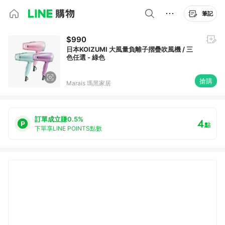
筆記
$990
日本KOIZUMI 大風量負離子摺疊吹風機 / 三
色任選 - 綠色
搶購
Marais 瑪黑家居
訂單成立賺0.5%
4
點
下單享LINE POINTS點數