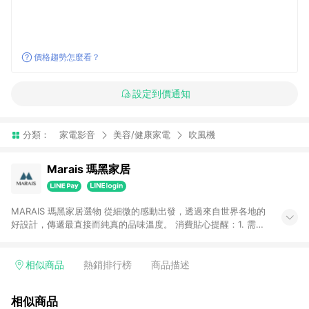
價格趨勢怎麼看？
設定到價通知
分類：
家電影音
美容/健康家電
吹風機
Marais 瑪黑家居
MARAIS 瑪黑家居選物 從細微的感動出發，透過來自世界各地的
好設計，傳遞最直接而純真的品味溫度。 消費貼心提醒：1. 需透
過LINE購物前往瑪黑家居官網消費，並在同一瀏覽器於24小時內
結帳，方才可享有LINE POINTS回饋資格。 2. 若使用瑪黑家居
APP下單，將不符合贈點資格。 3. 點數將於出貨後60天前後發
相似商品
熱銷排行榜
商品描述
送。4. 預購品不符合贈點資格。
相似商品