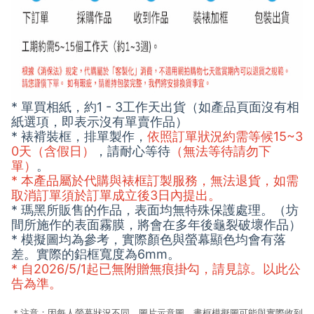
* 單買相紙，約1 - 3工作天出貨（如產品頁面沒有相
紙選項，即表示沒有單賣作品）
* 裱褙裝框，排單製作，
依照訂單狀況約需等候15~3
0天（含假日）
，請耐心等待
（無法等待請勿下
單）
。
* 本產品屬於代購與裱框訂製服務，無法退貨，如需
取消訂單須於訂單成立後3日內提出。
* 瑪黑所販售的作品，表面均無特殊保護處理。（坊
間所施作的表面霧膜，將會在多年後龜裂破壞作品）
* 模擬圖均為參考，實際顏色與螢幕顯色均會有落
差。實際的鋁框寬度為6mm。
* 自2026/5/1起已無附贈無痕掛勾，請見諒。以此公
告為準。
＊注意：因每人螢幕狀況不同，圖片示意圖、畫框模擬圖可能與實際收到