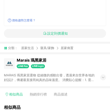
價格趨勢怎麼看？
設定到價通知
分類：
居家生活
寢具/家飾
居家佈置
Marais 瑪黑家居
MARAIS 瑪黑家居選物 從細微的感動出發，透過來自世界各地的
好設計，傳遞最直接而純真的品味溫度。 消費貼心提醒：1. 需透
過LINE購物前往瑪黑家居官網消費，並在同一瀏覽器於24小時內
結帳，方才可享有LINE POINTS回饋資格。 2. 若使用瑪黑家居
APP下單，將不符合贈點資格。 3. 點數將於出貨後60天前後發
相似商品
熱銷排行榜
商品描述
送。4. 預購品不符合贈點資格。
相似商品