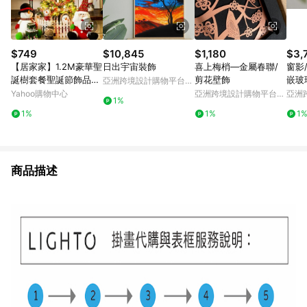
$749
$10,845
$1,180
$3,
【居家家】1.2M豪華聖
日出宇宙裝飾
喜上梅梢―金屬春聯/
窗影
誕樹套餐聖誕節飾品耶
剪花壁飾
嵌玻
亞洲跨境設計購物平台
誕節裝飾品大型家用商
Pinkoi
Yahoo購物中心
亞洲跨境設計購物平台
亞洲
1%
用耶誕樹
Pinkoi
Pinko
1%
1%
1
商品描述