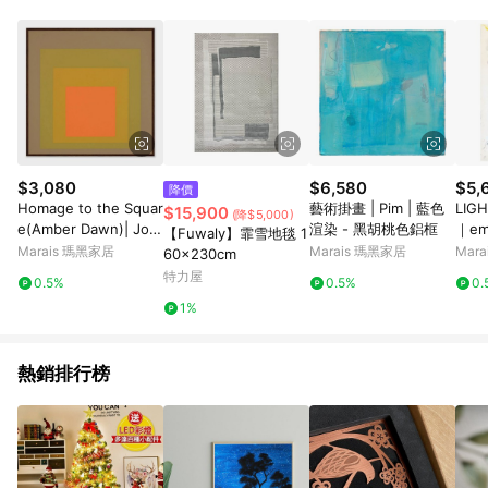
$3,080
$6,580
$5,
降價
Homage to the Squar
藝術掛畫 | Pim | 藍色
LIG
$15,900
(降$5,000)
e(Amber Dawn)| Jos
渲染 - 黑胡桃色鋁框
｜emp
【Fuwaly】霏雪地毯 1
ef Albers - 楓木色鋁
原木色
Marais 瑪黑家居
Marais 瑪黑家居
Mar
60x230cm
框-中尺寸
m
特力屋
0.5%
0.5%
0.
1%
熱銷排行榜