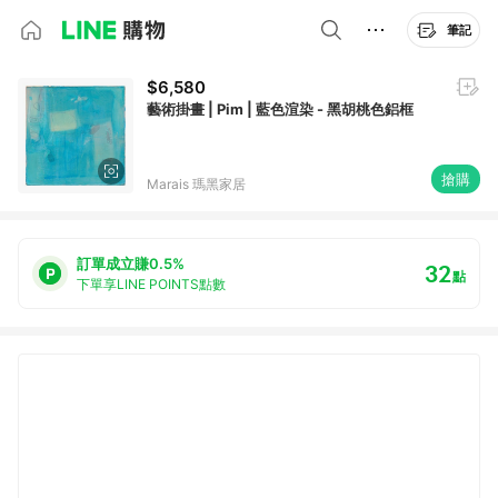
筆記
$6,580
藝術掛畫 | Pim | 藍色渲染 - 黑胡桃色鋁框
搶購
Marais 瑪黑家居
訂單成立賺0.5%
32
點
下單享LINE POINTS點數