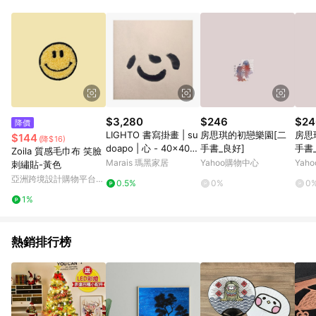
$3,280
$246
$24
降價
LIGHTO 書寫掛畫 | su
房思琪的初戀樂園[二
房思
$144
(降$16)
doapo | 心 - 40x40c
手書_良好]
手書
Zoila 質感毛巾布 笑臉
m-黑胡桃色鋁框
Marais 瑪黑家居
Yahoo購物中心
Yah
刺繡貼-黃色
亞洲跨境設計購物平台
0.5%
0%
0
Pinkoi
1%
熱銷排行榜