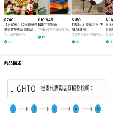
$749
$10,845
$150
$1,
【居家家】1.2M豪華聖
日出宇宙裝飾
阿瑪比埃 疫病退散 團
喜上
誕樹套餐聖誕節飾品耶
扇 隨身扇
剪花
亞洲跨境設計購物平台
誕節裝飾品大型家用商
Pinkoi
Yahoo購物中心
亞洲跨境設計購物平台
亞洲
1%
用耶誕樹
Pinkoi
Pinko
1%
1%
1
商品描述