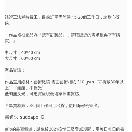
裱褙工法耗時費工，目前訂單需等候 15-20個工作日，請耐心等
候。
「作品裱框產品為『接單訂製品』，請確認您的需求後再下單購
買。」
中尺寸：40*40 cm
大尺寸：60*60 cm
產品資訊：
作品選用紙材：藝術微噴 雪面藝術相紙 310 gsm（可典藏30年以
上）（無酸、不反光）
低調無反光，可忠實呈現藝術家插畫質感。
＊單買相紙，3-5個工作日可出貨，使用海報桶寄出。
書道波 sudoapo IG
aPo的書寫頻道，誕生於2021疫情三級警戒期間，用每日每日的書