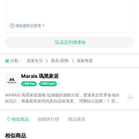
價格趨勢怎麼看？
設定到價通知
分類：
居家生活
寢具/家飾
居家佈置
Marais 瑪黑家居
MARAIS 瑪黑家居選物 從細微的感動出發，透過來自世界各地的
好設計，傳遞最直接而純真的品味溫度。 消費貼心提醒：1. 需透
過LINE購物前往瑪黑家居官網消費，並在同一瀏覽器於24小時內
結帳，方才可享有LINE POINTS回饋資格。 2. 若使用瑪黑家居
APP下單，將不符合贈點資格。 3. 點數將於出貨後60天前後發
相似商品
熱銷排行榜
商品描述
送。4. 預購品不符合贈點資格。
相似商品