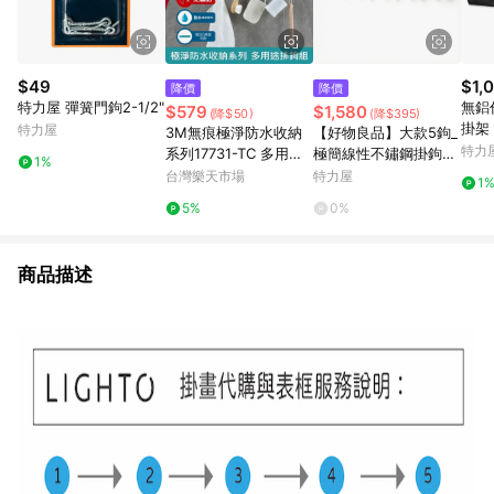
$49
$1,
降價
降價
特力屋 彈簧門鉤2-1/2"
無鋁
$579
$1,580
(降$50)
(降$395)
掛架
特力屋
3M無痕極淨防水收納
【好物良品】大款5鉤_
特力
系列17731-TC 多用途
極簡線性不鏽鋼掛鉤｜
1%
排鉤組(免釘免鑽) .
北歐風波浪衣帽架大款
台灣樂天市場
特力屋
1
5鉤49x7.5cm_黑色
5%
0%
商品描述