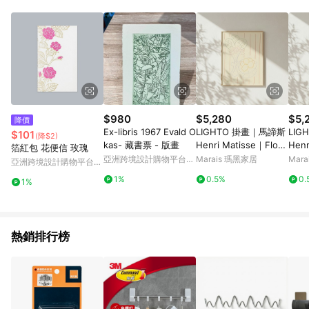
$980
$5,280
$5,
降價
Ex-libris 1967 Evald O
LIGHTO 掛畫｜馬諦斯
LIG
$101
(降$2)
kas- 藏書票 - 版畫
Henri Matisse｜Flow
Henr
箔紅包 花便信 玫瑰
ers and Fruits, S - 楓
ers 
亞洲跨境設計購物平台
Marais 瑪黑家居
Mar
亞洲跨境設計購物平台
木色鋁框-中尺寸
金色
Pinkoi
Pinkoi
1%
0.5%
0.
1%
熱銷排行榜