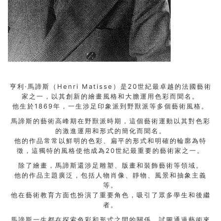
亨利·馬諦斯（Henri Matisse）是20世紀最卓越的法國藝術
家之一，以其創新的繪畫風格和大膽運用色彩而聞名。
他生於1869年，一生涉足印象派到野獸派等多個藝術風格。
馬諦斯的藝術高峰期在野獸派時期，這個藝術運動以其對色彩
的激進運用和形式的簡化而聞名。
他的作品常常以鮮明的色彩、扁平的形式和明確的輪廓為特
徵，這獨特的風格使他成為20世紀最重要的藝術家之一。
除了繪畫，馬諦斯還涉足雕塑、版畫和裝飾藝術等領域。
他的作品主題廣泛，包括人物肖像、靜物、風景和抽象主義
等。
他在藝術教育方面也扮演了重要角色，吸引了眾多學生和後繼
者。
馬諦斯一生都在探索色彩和形式之間的關係，試圖通過藝術來