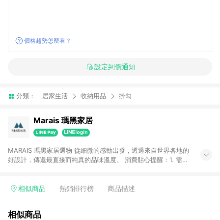
價格趨勢怎麼看？
設定到價通知
分類：
居家生活
收納用品
掛勾
Marais 瑪黑家居
MARAIS 瑪黑家居選物 從細微的感動出發，透過來自世界各地的
好設計，傳遞最直接而純真的品味溫度。 消費貼心提醒：1. 需透
過LINE購物前往瑪黑家居官網消費，並在同一瀏覽器於24小時內
結帳，方才可享有LINE POINTS回饋資格。 2. 若使用瑪黑家居
APP下單，將不符合贈點資格。 3. 點數將於出貨後60天前後發
相似商品
熱銷排行榜
商品描述
送。4. 預購品不符合贈點資格。
相似商品