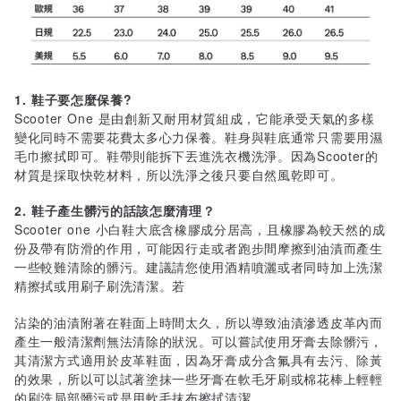
1. 鞋子要怎麼保養?
Scooter One 是由創新又耐用材質組成，它能承受天氣的多樣
變化同時不需要花費太多心力保養。鞋身與鞋底通常只需要用濕
毛巾擦拭即可。鞋帶則能拆下丟進洗衣機洗淨。因為Scooter的
材質是採取快乾材料，所以洗淨之後只要自然風乾即可。
2. 鞋子產生髒污的話該怎麼清理？
Scooter one 小白鞋大底含橡膠成分居高，且橡膠為較天然的成
份及帶有防滑的作用，可能因行走或者跑步間摩擦到油漬而產生
一些較難清除的髒污。建議請您使用酒精噴灑或者同時加上洗潔
精擦拭或用刷子刷洗清潔。若
沾染的油漬附著在鞋面上時間太久，所以導致油漬滲透皮革內而
產生一般清潔劑無法清除的狀況。可以嘗試使用牙膏去除髒污，
其清潔方式適用於皮革鞋面，因為牙膏成分含氟具有去污、除黃
的效果，所以可以試著塗抹一些牙膏在軟毛牙刷或棉花棒上輕輕
的刷洗局部髒污或是用軟毛抹布擦拭清潔。