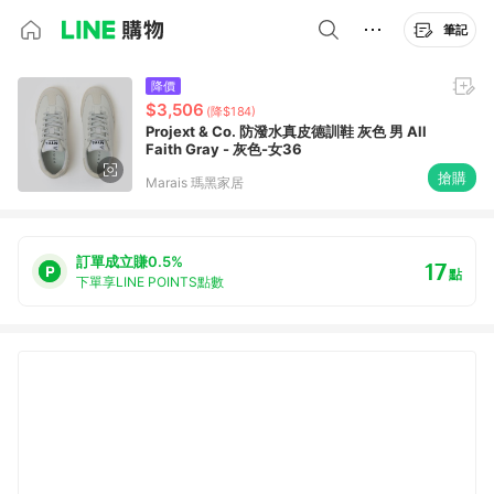
筆記
降價
$3,506
(降$184)
Projext & Co. 防潑水真皮德訓鞋 灰色 男 All
Faith Gray - 灰色-女36
搶購
Marais 瑪黑家居
訂單成立賺0.5%
17
點
下單享LINE POINTS點數