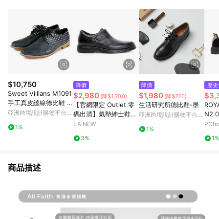
$10,750
降價
降價
歷史
Sweet Villians M1091
$2,980
$1,980
$3,
(降$1,700)
(降$220)
手工真皮縫線德比鞋 霧
【官網限定 Outlet 零
生活研究所德比鞋-墨
ROYA
鐵灰圓點黑
亞洲跨境設計購物平台
碼出清】氣墊紳士鞋
N2
亞洲跨境設計購物平台
Pinkoi
(男214035038)
動休閒
Pinkoi
LA NEW
PCh
1%
1%
997
3%
1
商品描述