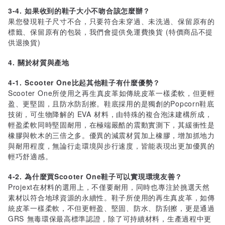
3-4. 如果收到的鞋子大小不吻合該怎麼辦？
果您發現鞋子尺寸不合，只要符合未穿過、未洗過、保留原有的
標籤、保留原有的包裝，我們會提供免運費換貨 (特價商品不提
供退換貨)
4. 關於材質與產地
4-1. Scooter One比起其他鞋子有什麼優勢？
Scooter One所使用之再生真皮革如傳統皮革一樣柔軟，但更輕
盈、更堅固，且防水防刮擦。鞋底採用的是獨創的Popcorn鞋底
技術，可生物降解的 EVA 材料，由特殊的複合泡沫建構所成，
輕盈柔軟同時堅固耐用，在極端嚴酷的震動實測下，其緩衝性是
橡膠與軟木的三倍之多。優異的減震材質加上橡膠，增加抓地力
與耐用程度，無論行走環境與步行速度，皆能表現出更加優異的
輕巧舒適感。
4-2. 為什麼買Scooter One鞋子可以實現環境友善？
Projext在材料的選用上，不僅要耐用，同時也專注於挑選天然
素材以符合地球資源的永續性。鞋子所使用的再生真皮革，如傳
統皮革一樣柔軟，不但更輕盈、堅固、防水、防刮擦，更是通過
GRS 無毒環保最高標準認證，除了可持續材料，生產過程中更