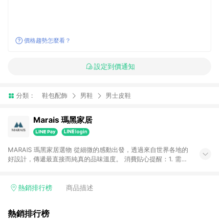
價格趨勢怎麼看？
設定到價通知
分類：
鞋包配飾
男鞋
男士皮鞋
Marais 瑪黑家居
MARAIS 瑪黑家居選物 從細微的感動出發，透過來自世界各地的
好設計，傳遞最直接而純真的品味溫度。 消費貼心提醒：1. 需透
過LINE購物前往瑪黑家居官網消費，並在同一瀏覽器於24小時內
結帳，方才可享有LINE POINTS回饋資格。 2. 若使用瑪黑家居
APP下單，將不符合贈點資格。 3. 點數將於出貨後60天前後發
熱銷排行榜
商品描述
送。4. 預購品不符合贈點資格。
熱銷排行榜