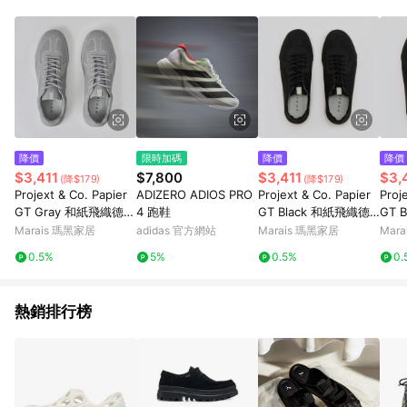
降價
限時加碼
降價
降價
$3,411
$7,800
$3,411
$3,
(降$179)
(降$179)
Projext & Co. Papier
ADIZERO ADIOS PRO
Projext & Co. Papier
Proj
GT Gray 和紙飛織德訓
4 跑鞋
GT Black 和紙飛織德
GT 
鞋 灰色 男 - 灰色-女3
訓鞋 黑色 男 - 黑色-3
訓鞋 
Marais 瑪黑家居
adidas 官方網站
Marais 瑪黑家居
Mar
9
9
4
0.5%
5%
0.5%
0.
熱銷排行榜