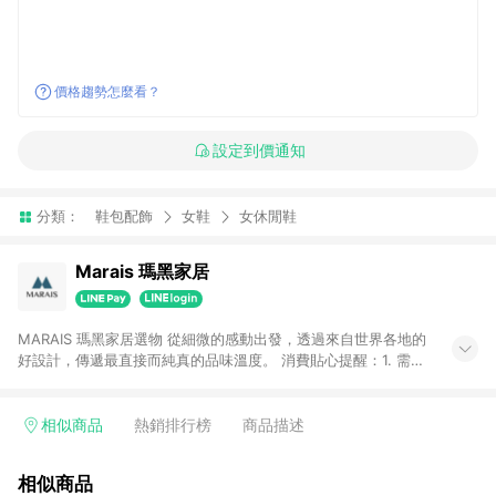
價格趨勢怎麼看？
設定到價通知
分類：
鞋包配飾
女鞋
女休閒鞋
Marais 瑪黑家居
MARAIS 瑪黑家居選物 從細微的感動出發，透過來自世界各地的
好設計，傳遞最直接而純真的品味溫度。 消費貼心提醒：1. 需透
過LINE購物前往瑪黑家居官網消費，並在同一瀏覽器於24小時內
結帳，方才可享有LINE POINTS回饋資格。 2. 若使用瑪黑家居
APP下單，將不符合贈點資格。 3. 點數將於出貨後60天前後發
相似商品
熱銷排行榜
商品描述
送。4. 預購品不符合贈點資格。
相似商品