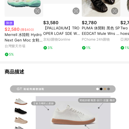
$3,580
$2,780
$2,
降價
【PALLADIUM】TRO
PUMA 休閒鞋 黑色 SP
Two 
$2,580
(降$400)
OPER LOAF SDE WP
EEDCAT Mule Wns 穆
hoes
Merrell 水陸鞋 Hydro
+防水鞋 永夜黑(74591
勒 懶人 女 40961801
eopa
京站i購物Qonline
PChome 24h購物
亞洲
Next Gen Moc 女鞋
-008)
Pinko
青綠 漸層 戶外鞋 溯溪
台灣樂天市場
3%
1%
1
鞋 ML00003584
5%
商品描述