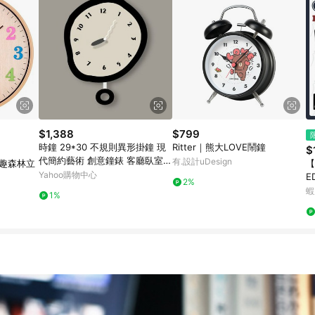
$1,388
$799
時鐘 29*30 不規則異形掛鐘 現
Ritter｜熊大LOVE鬧鐘
$
代簡約藝術 創意鐘錶 客廳臥室壁
有.設計uDesign
吋童趣森林立
【
掛鐘 北歐風裝飾鐘
Yahoo購物中心
E
2%
星
蝦
1%
萬