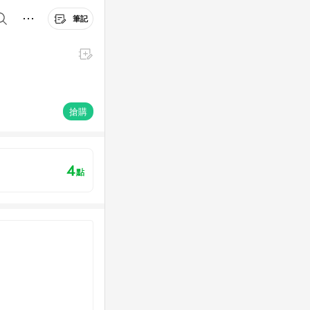
筆記
搶購
4
點