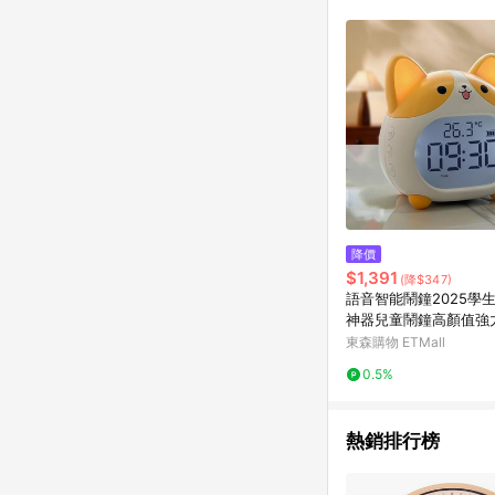
降價
$1,391
(降$347)
語音智能鬧鐘2025學
神器兒童鬧鐘高顏值強
夜燈
東森購物 ETMall
0.5%
熱銷排行榜