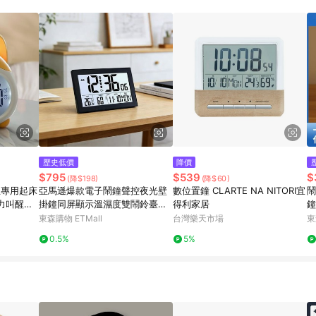
歷史低價
降價
$795
$539
$
(降$198)
(降$60)
生專用起床
亞馬遜爆款電子鬧鐘聲控夜光壁
數位置鐘 CLARTE NA NITORI宜
鬧
力叫醒帶
掛鐘同屏顯示溫濕度雙鬧鈴臺歷
得利家居
鐘
鐘
包
東森購物 ETMall
台灣樂天市場
東
0.5%
5%