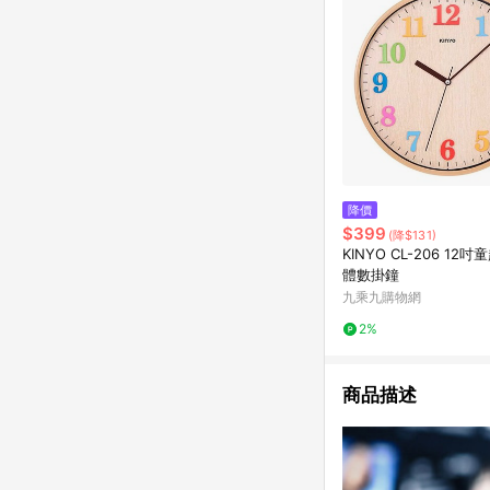
降價
$399
(降$131)
KINYO CL-206 12
體數掛鐘
九乘九購物網
2%
商品描述