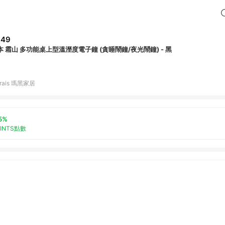
949
本 霜山 多功能桌上型溫溼度電子鐘 (貪睡鬧鐘/夜光鬧鐘) - 黑
rais 瑪黑家居
5%
OINTS點數