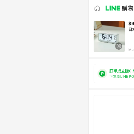
$
日
Ma
訂單成立賺0.
下單享LINE P