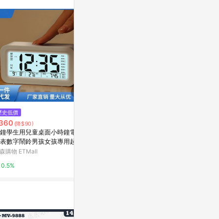
歷史低價
歷史低價
降價
360
$143
$860
(降$90)
(降$35)
(降$215
鐘學生用兒童桌面小時鐘電子
小精靈音樂鬧鐘 迷你靜音貪睡電
#自動夜光電
表數字鬧鈴男孩女孩專用起床
子鐘 多功能萬年歷鬧鐘創意禮品
臺式臥室智能
郵
常
森購物 ETMall
東森購物 ETMall
東森購物 ETMa
0.5%
0.5%
0.5%