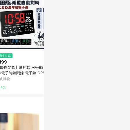
$288
限時加碼
限時加碼
手工木作創意桌鐘 木在一起 - 二
199
$490
五木
麋鹿梵森】遙控款 MV-9888 L
SG-170 L
亞洲跨境設計購物平台 Pinkoi
D電子時鐘鬧鐘 電子鐘 GPS衛
萬家福線上購
對時 多功能 大螢幕時鐘 數位
皮購物
1%
3%
年曆 鬧鐘
4%