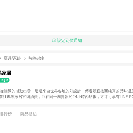
設定到價通知
寢具/家飾
時鐘掛鐘
瑪黑家居
選物 從細微的感動出發，透過來自世界各地的好設計，傳遞最直接而純真的品味溫
購物前往瑪黑家居官網消費，並在同一瀏覽器於24小時內結帳，方才可享有LINE PO
點資格。 3. 點數將於出貨後60天前後發送。4. 預購品不符合贈點資
排行榜
商品描述