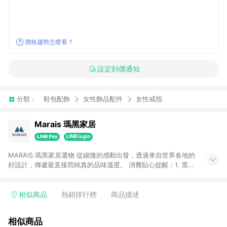
價格趨勢怎麼看？
設定到價通知
分類：
鞋包配飾
女性飾品配件
女性戒指
Marais 瑪黑家居
MARAIS 瑪黑家居選物 從細微的感動出發，透過來自世界各地的
好設計，傳遞最直接而純真的品味溫度。 消費貼心提醒：1. 需透
過LINE購物前往瑪黑家居官網消費，並在同一瀏覽器於24小時內
結帳，方才可享有LINE POINTS回饋資格。 2. 若使用瑪黑家居
APP下單，將不符合贈點資格。 3. 點數將於出貨後60天前後發
相似商品
熱銷排行榜
商品描述
送。4. 預購品不符合贈點資格。
相似商品