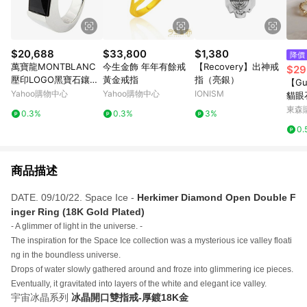
$20,688
$33,800
$1,380
降價
萬寶龍MONTBLANC
今生金飾 年年有餘戒
【Recovery】出神戒
$29
壓印LOGO黑寶石鑲飾
黃金戒指
指（亮銀）
【Gu
寬版戒指(銀)
Yahoo購物中心
Yahoo購物中心
IONISM
貓眼
女戒
東森購
0.3%
0.3%
3%
型戒
0.
夕 
商品描述
DATE. 09/10/22. Space Ice -
Herkimer Diamond Open Double F
inger Ring (18K Gold Plated)
- A glimmer of light in the universe. -
The inspiration for the Space Ice collection was a mysterious ice valley floati
ng in the boundless universe.
Drops of water slowly gathered around and froze into glimmering ice pieces.
Eventually, it gravitated into layers of the white and elegant ice valley.
宇宙冰晶系列
冰晶開口雙指戒-厚鍍18K金