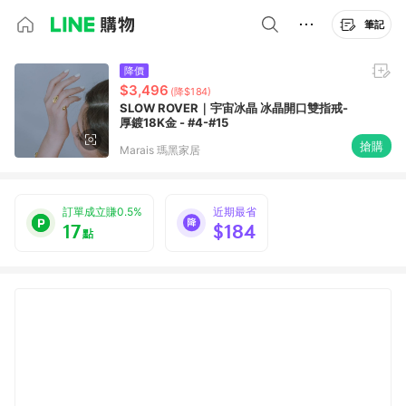
筆記
降價
$3,496
(降$184)
SLOW ROVER｜宇宙冰晶 冰晶開口雙指戒-
厚鍍18K金 - #4-#15
搶購
Marais 瑪黑家居
訂單成立賺0.5%
近期最省
17
$184
點