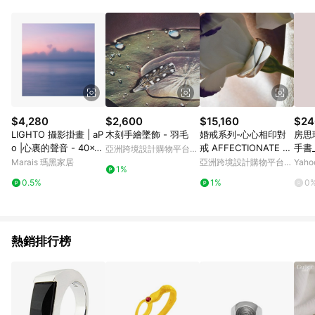
$4,280
$2,600
$15,160
$24
LIGHTO 攝影掛畫 | aP
木刻手繪墜飾 - 羽毛
婚戒系列-心心相印對
房思
o |心裏的聲音 - 40x4
戒 AFFECTIONATE L
手書
亞洲跨境設計購物平台
0cm-黑色鋁框
OVE
Pinkoi
Marais 瑪黑家居
亞洲跨境設計購物平台
Yah
1%
Pinkoi
0.5%
1%
0
熱銷排行榜