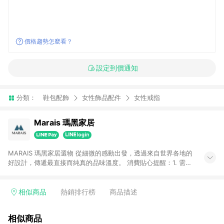
價格趨勢怎麼看？
設定到價通知
分類：
鞋包配飾
女性飾品配件
女性戒指
Marais 瑪黑家居
MARAIS 瑪黑家居選物 從細微的感動出發，透過來自世界各地的
好設計，傳遞最直接而純真的品味溫度。 消費貼心提醒：1. 需透
過LINE購物前往瑪黑家居官網消費，並在同一瀏覽器於24小時內
結帳，方才可享有LINE POINTS回饋資格。 2. 若使用瑪黑家居
APP下單，將不符合贈點資格。 3. 點數將於出貨後60天前後發
相似商品
熱銷排行榜
商品描述
送。4. 預購品不符合贈點資格。
相似商品