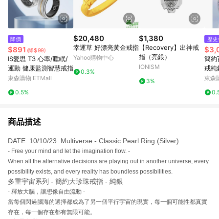
$20,480
$1,380
降價
歷史
幸運草 好漂亮黃金戒指
【Recovery】出神戒
$891
$3,
(降$99)
指（亮銀）
Yahoo購物中心
IS愛思 T3 心率/睡眠/
簡約
IONISM
運動 健康監測智慧戒指
戒純
0.3%
小排
東森購物 ETMall
東森購
3%
0.5%
0.
商品描述
DATE. 10/10/23. Multiverse - Classic Pearl Ring (Silver)
- Free your mind and let the imagination flow. -
When all the alternative decisions are playing out in another universe, every
possibility exists, and every reality has boundless possibilities.
多重宇宙系列 - 簡約大珍珠戒指 - 純銀
- 釋放大腦，讓想像自由流動 -
當每個閃過腦海的選擇都成為了另一個平行宇宙的現實，每一個可能性都真實
存在，每一個存在都有無限可能。