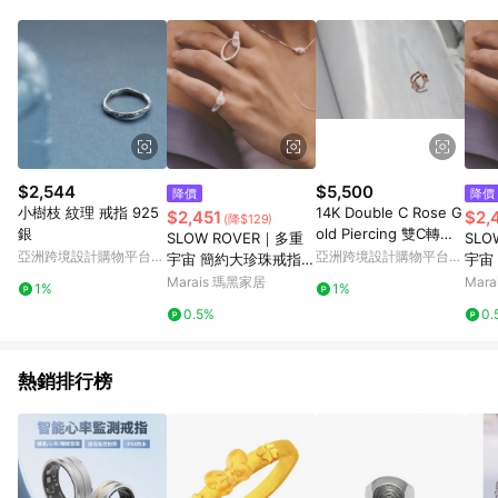
$2,544
$5,500
降價
降價
小樹枝 紋理 戒指 925
14K Double C Rose G
$2,451
$2,
(降$129)
銀
old Piercing 雙C轉珠
SLOW ROVER｜多重
SLO
耳環(單個)
亞洲跨境設計購物平台
亞洲跨境設計購物平台
宇宙 簡約大珍珠戒指-
宇宙
Pinkoi
Pinkoi
純銀 - #12
純銀 
Marais 瑪黑家居
Mar
1%
1%
0.5%
0.
熱銷排行榜