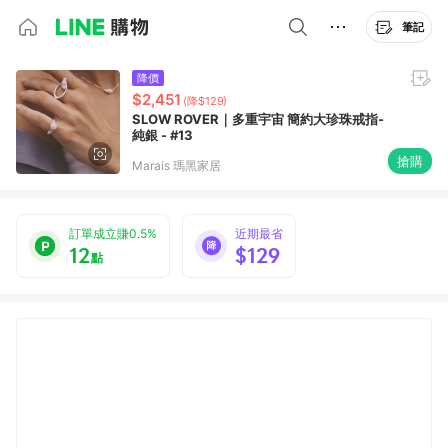
筆記
降價
$2,451
(降$129)
SLOW ROVER｜多重宇宙 簡約大珍珠戒指-
純銀 - #13
搶購
Marais 瑪黑家居
訂單成立賺0.5%
近期最省
12
$129
點