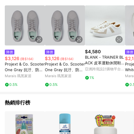
$4,580
降價
降價
降價
BLANK - TRAINER BL
$3,126
$3,126
$2,
(降$164)
(降$164)
ACK 皮革運動休閒鞋
Projext & Co. Scooter
Projext & Co. Scooter
Proj
白色
亞洲跨境設計購物平台
One Gray 抗汙、防水
One Gray 抗汙、防水
Whi
Pinkoi
經典小白鞋 灰色 - 灰
經典小白鞋 灰色 - 灰
帆布鞋
Marais 瑪黑家居
Marais 瑪黑家居
Mar
1%
色-36
色-40
35
0.5%
0.5%
0.
熱銷排行榜