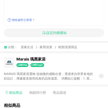
價格趨勢怎麼看？
設定到價通知
分類：
居家生活
家用清潔
鞋類清潔用品
Marais 瑪黑家居
MARAIS 瑪黑家居選物 從細微的感動出發，透過來自世界各地的
好設計，傳遞最直接而純真的品味溫度。 消費貼心提醒：1. 需透
過LINE購物前往瑪黑家居官網消費，並在同一瀏覽器於24小時內
結帳，方才可享有LINE POINTS回饋資格。 2. 若使用瑪黑家居
APP下單，將不符合贈點資格。 3. 點數將於出貨後60天前後發
相似商品
熱銷排行榜
商品描述
送。4. 預購品不符合贈點資格。
相似商品