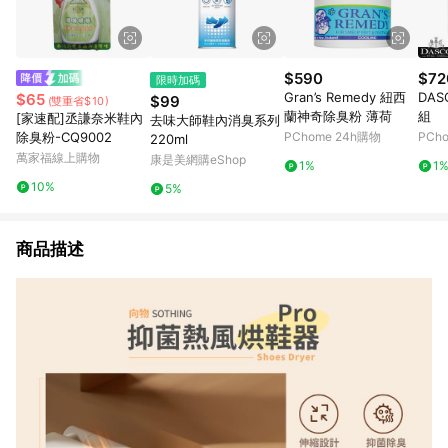
$590
$72
限時加碼
Gran’s Remedy 紐西
DA
$65
$99
(雙重省$10)
蘭神奇除臭粉 薄荷
組
[家速配]丞謙奈米鞋內
去味大師鞋內消臭系列
除臭粉-CQ9002
PChome 24h購物
PCh
220ml
萬家福線上購物
康是美網購eShop
1%
1
10%
5%
商品描述