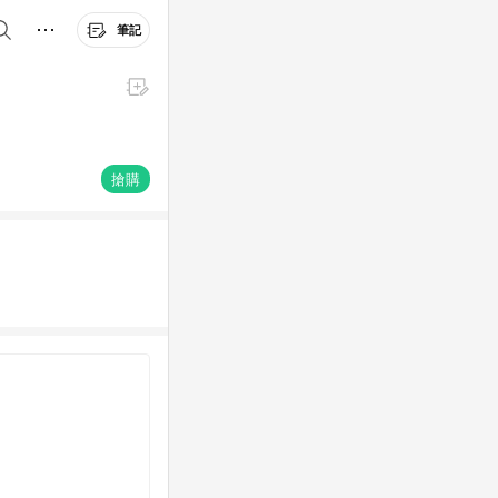
筆記
搶購