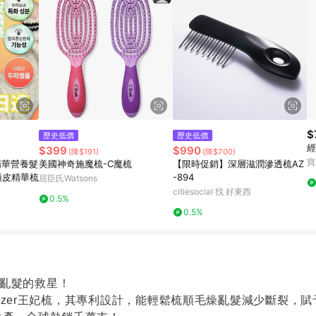
$
歷史低價
歷史低價
經
$399
$990
(降$191)
(降$700)
寶
皮精華營養髮
美國神奇施魔梳-C魔梳
【限時促銷】深層滋潤滲透梳AZ
頭皮精華梳
-894
屈臣氏Watsons
citiesocial 找 好東西
0.5%
0.5%
亂髮的救星！
zer
王妃梳，其專利設計，能輕鬆梳順毛燥亂髮減少斷裂，賦