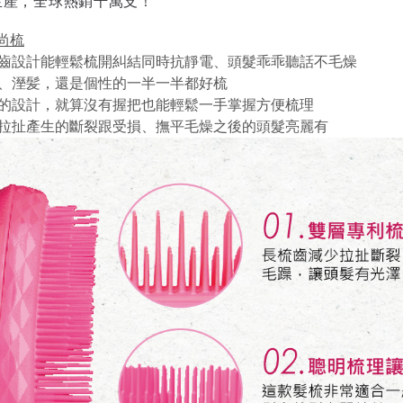
生產，全球熱銷千萬支！
尚梳
齒設計能輕鬆梳開糾結同時抗靜電、頭髮乖乖聽話不毛燥
、溼髪，還是個性的一半一半都好梳
的設計，就算沒有握把也能輕鬆一手掌握方便梳理
拉扯產生的斷裂跟受損、撫平毛燥之後的頭髮亮麗有