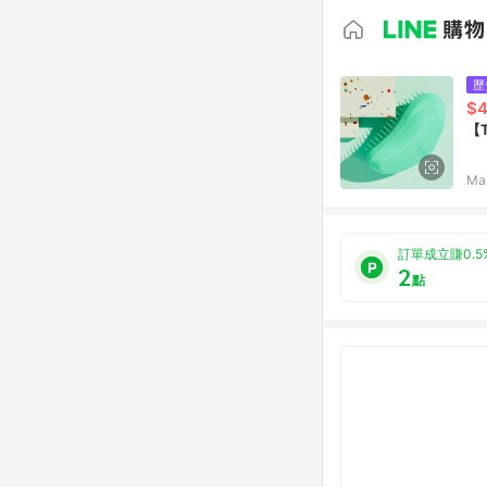
歷
$
【
Ma
訂單成立賺0.5
2
點