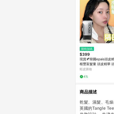
限時加碼
$399
現貨🍂韓國epais頭
根豐富髮量 頭皮精華 
蝦皮購物
4%
商品描述
乾髮、濕髮、毛燥
英國的
Tangle Tee