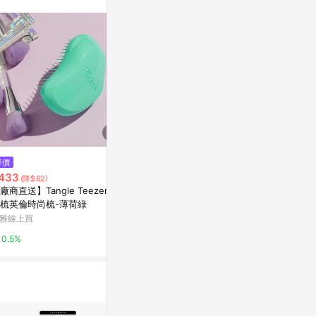
降價
限時加碼
降價
433
$69
$700
(降$82)
(降$20
廠商直送】Tangle Teezer王
G&G馬卡龍不對稱水滴夾（兩入
【SOXP專
梳英倫時尚梳-薄荷綠
組）
片 翡冷翠綠/
三色可選
雅線上買
康是美網購eShop
GD佳德騎士俱
0.5%
2%
3%