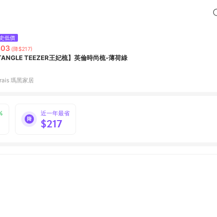
史低價
403
(降$217)
TANGLE TEEZER王妃梳】英倫時尚梳-薄荷綠
rais 瑪黑家居
%
近一年最省
$217