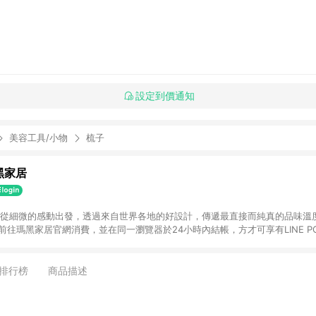
設定到價通知
美容工具/小物
梳子
瑪黑家居
選物 從細微的感動出發，透過來自世界各地的好設計，傳遞最直接而純真的品味溫
購物前往瑪黑家居官網消費，並在同一瀏覽器於24小時內結帳，方才可享有LINE PO
點資格。 3. 點數將於出貨後60天前後發送。4. 預購品不符合贈點資
排行榜
商品描述