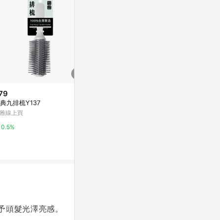
79
$400
$490
典九排梳Y137
KEVIN.MURPHY 剪髮梳 Cuttin
經典櫸木按摩
g.Comb
雅線上買
亞洲跨境設計購物
STARBRANDS
0.5%
1%
5%
予頭髮光澤亮感。