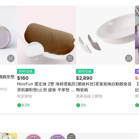
限時加碼
限時加碼
 橢圓形雙
$160
$2,890
$
NicoFun 愛定做 2雙 海棉透氣防
[樂維科技]霍曼寵物自動餵食器
【
koi
滑前腳鞋墊(止滑 緩衝 半掌墊 高
陶瓷碗
妃
跟鞋墊 前掌墊 腳掌墊 海綿鞋墊)
蝦皮購物
萬家福線上購物
寶
9.2%
3%