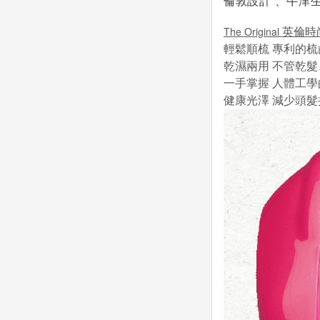
倫敦設計 、牛津
The Original 
英倫時
輕鬆順梳
專利的梳
乾濕兩用
不管乾髮
一手掌握
人體工學
健康光澤
減少頭髮