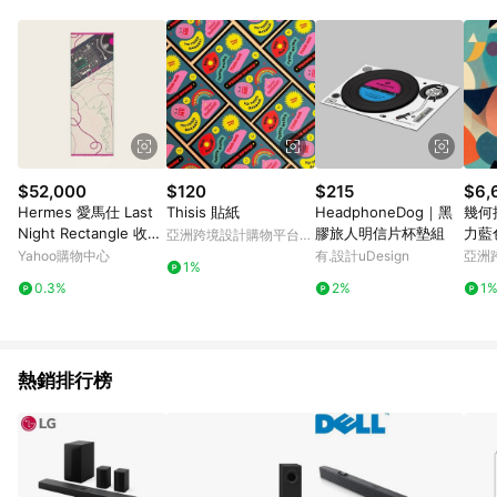
$52,000
$120
$215
$6,
Hermes 愛馬仕 Last
Thisis 貼紙
HeadphoneDog｜黑
幾何
Night Rectangle 收音
膠旅人明信片杯墊組
力藍
亞洲跨境設計購物平台
機絲巾 米色（63*180c
Pinkoi
Yahoo購物中心
有.設計uDesign
亞洲
1%
m）
Pinko
0.3%
2%
1
熱銷排行榜