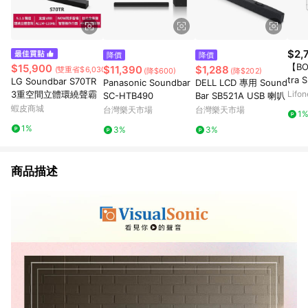
$2,
降價
降價
【BOS
$15,900
$11,390
$1,288
(雙重省$6,030)
(降$600)
(降$202)
tra
LG Soundbar S70TR
Panasonic Soundbar
DELL LCD 專用 Sound
掛架
3重空間立體環繞聲霸
Lif
SC-HTB490
Bar SB521A USB 喇叭
蝦皮商城
台灣樂天市場
台灣樂天市場
1
1%
3%
3%
商品描述