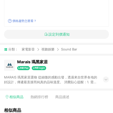
價格趨勢怎麼看？
設定到價通知
分類：
家電影音
視聽娛樂
Sound Bar
Marais 瑪黑家居
MARAIS 瑪黑家居選物 從細微的感動出發，透過來自世界各地的
好設計，傳遞最直接而純真的品味溫度。 消費貼心提醒：1. 需透
過LINE購物前往瑪黑家居官網消費，並在同一瀏覽器於24小時內
結帳，方才可享有LINE POINTS回饋資格。 2. 若使用瑪黑家居
APP下單，將不符合贈點資格。 3. 點數將於出貨後60天前後發
相似商品
熱銷排行榜
商品描述
送。4. 預購品不符合贈點資格。
相似商品