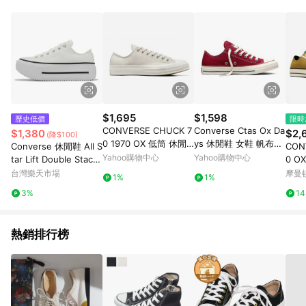
$1,695
$1,598
歷史低價
限時
CONVERSE CHUCK 7
Converse Ctas Ox Da
$1,380
$2,
(降$100)
0 1970 OX 低筒 休閒
ys 休閒鞋 女鞋 帆布鞋
Converse 休閒鞋 All S
CON
鞋 男鞋 女鞋 米白色-A
紅色 love 刺繡 低筒 A
Yahoo購物中心
Yahoo購物中心
tar Lift Double Stack
0 OX
09820C
19057C
男鞋 女鞋 白黑 厚底增
DRA
台灣樂天市場
摩曼
1%
1%
高 情侶鞋 A15491C
休閒鞋
3%
1
熱銷排行榜