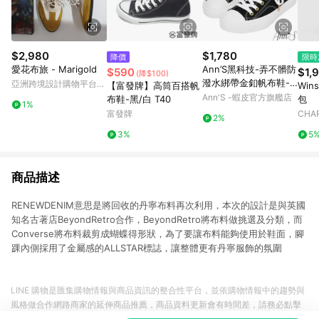
$2,980
$1,780
降價
限時
愛花布旅 - Marigold
Ann’S黑科技-弄不髒防
$590
$1,
(降$100)
潑水綁帶金釦帆布鞋-
亞洲跨境設計購物平台
【富發牌】高筒百搭帆
Win
黑
Pinkoi
Ann'S -蝦皮官方旗艦店
布鞋-黑/白 T40
包
1%
富發牌
CHAR
2%
3%
5
商品描述
RENEWDENIM意思是將回收的丹寧布料再次利用，本次的設計是與英國
知名古著店BeyondRetro合作，BeyondRetro將布料做挑選及分類，而
Converse將布料裁剪成蝴蝶得形狀，為了要讓布料能夠使用於鞋面，腳
踝內側採用了金屬感的ALLSTAR標誌，讓整體更有丹寧服飾的氛圍
LINE 購物是匯集購物情報與商品資訊的整合性平台，並依購物情報中的趨勢與
風格做合作網路商家的延伸商品推薦，商品資料更新會有時間差，請務必點擊
商品至各合作網路商家，確認現售價與購物條件，一切資訊以合作廠商網頁為