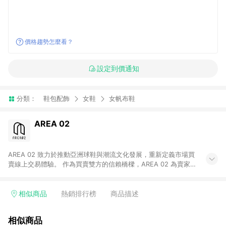
價格趨勢怎麼看？
設定到價通知
分類：
鞋包配飾
女鞋
女帆布鞋
AREA 02
AREA 02 致力於推動亞洲球鞋與潮流文化發展，重新定義市場買
賣線上交易體驗。 作為買賣雙方的信賴橋樑，AREA 02 為賣家提
供快速簡潔的商品上架流程，同時為買家打造安心無憂的購物環
境。 憑藉對「正品驗證」的堅持，AREA 02 已成為亞洲領先的球
鞋、街頭服飾與收藏品交易平台。 客服專線：+886-2-2706-
相似商品
熱銷排行榜
商品描述
9977 (#19) 客服信箱：cs@area02.com 服務時間：週一至週五
10:00 – 18:00
相似商品