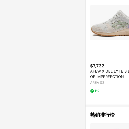
$7,732
AFEW X GEL LYTE 3
OF IMPERFECTION
AREA 02
1%
熱銷排行榜