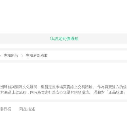
設定到價通知
專櫃彩妝
專櫃唇部彩妝
推動亞洲球鞋與潮流文化發展，重新定義市場買賣線上交易體驗。 作為買賣雙方的信
潔的商品上架流程，同時為買家打造安心無憂的購物環境。 憑藉對「正品驗證」
平台。 客服專線：+886-2-2706-9977 (#19) 客服信箱：
時間：週一至週五 10:00 – 18:00
排行榜
商品描述