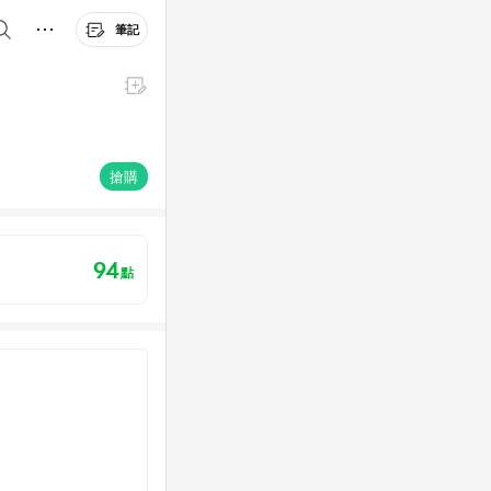
筆記
搶購
94
點