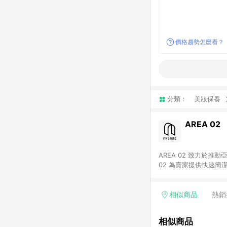
價格趨勢怎麼看？
分類：
美妝保養
AREA 02
AREA 02 致力於
02 為賣家提供快速簡
02 已成為亞洲領先的球鞋、街頭服飾與收藏品交易
cs@area02.com 服務
相似商品
熱銷
相似商品