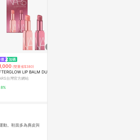
$1,799
$1,600
CHANEL 香奈兒 超炫耀持色唇
Dior 迪奧 癮
1,000
(雙重省$380)
萃 4.5ml+3.5ml (182/186/188/1
選
FTERGLOW LIP BALM DUO
92/194/196) 多色可選
Yahoo購物中心
Yahoo購物中
ARS台灣官方網站
1%
1%
8%
輕度運動。鞋面多為麂皮與