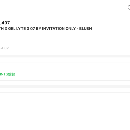
,497
TH X GEL LYTE 3 07 BY INVITATION ONLY - BLUSH
EA 02
OINTS點數