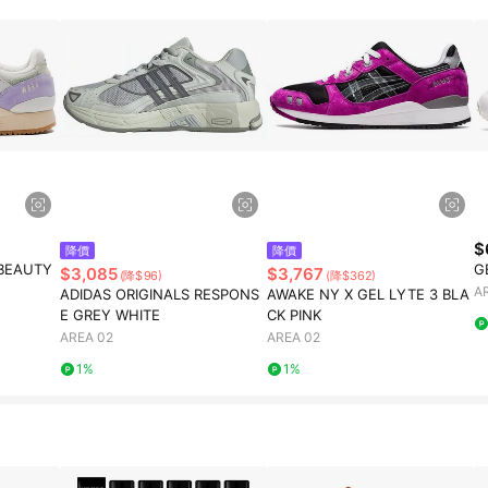
$
降價
降價
 BEAUTY
G
$3,085
$3,767
(降$96)
(降$362)
A
ADIDAS ORIGINALS RESPONS
AWAKE NY X GEL LYTE 3 BLA
E GREY WHITE
CK PINK
AREA 02
AREA 02
1%
1%