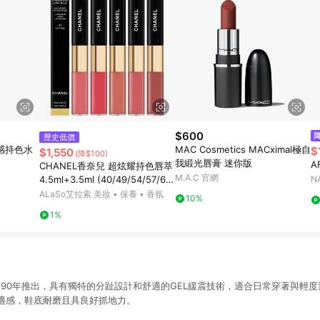
$600
歷史低價
超水感持色水
MAC Cosmetics MACximal極自
$
$1,550
(降$100)
我緞光唇膏 迷你版
A
CHANEL香奈兒 超炫耀持色唇萃
M.A.C 官網
4.5ml+3.5ml (40/49/54/57/69/
N
154/174/176/182/186/188/192)
ALaSo艾拉索 美妝 • 保養 • 香氛
10%
1%
EIII自1990年推出，具有獨特的分趾設計和舒適的GEL緩震技術，適合日常穿著與
適感，鞋底耐磨且具良好抓地力。