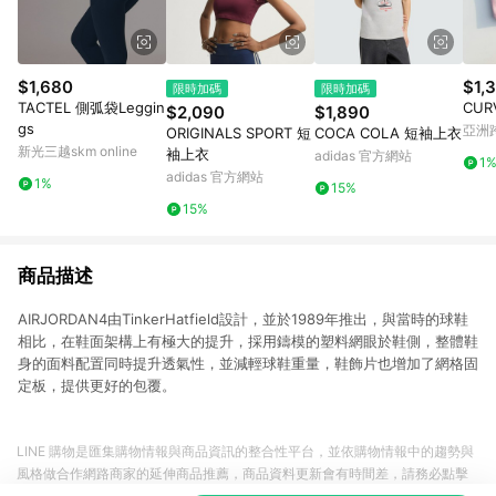
$1,680
$1,
限時加碼
限時加碼
TACTEL 側弧袋Leggin
CUR
$2,090
$1,890
gs
亞洲
ORIGINALS SPORT 短
COCA COLA 短袖上衣
Pinko
新光三越skm online
袖上衣
adidas 官方網站
1
adidas 官方網站
1%
15%
15%
商品描述
AIRJORDAN4由TinkerHatfield設計，並於1989年推出，與當時的球鞋
相比，在鞋面架構上有極大的提升，採用鑄模的塑料網眼於鞋側，整體鞋
身的面料配置同時提升透氣性，並減輕球鞋重量，鞋飾片也增加了網格固
定板，提供更好的包覆。
LINE 購物是匯集購物情報與商品資訊的整合性平台，並依購物情報中的趨勢與
風格做合作網路商家的延伸商品推薦，商品資料更新會有時間差，請務必點擊
商品至各合作網路商家，確認現售價與購物條件，一切資訊以合作廠商網頁為