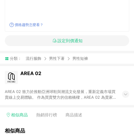
價格趨勢怎麼看？
設定到價通知
分類：
流行服飾
男性下著
男性短褲
AREA 02
AREA 02 致力於推動亞洲球鞋與潮流文化發展，重新定義市場買
賣線上交易體驗。 作為買賣雙方的信賴橋樑，AREA 02 為賣家提
供快速簡潔的商品上架流程，同時為買家打造安心無憂的購物環
境。 憑藉對「正品驗證」的堅持，AREA 02 已成為亞洲領先的球
鞋、街頭服飾與收藏品交易平台。 客服專線：+886-2-2706-
相似商品
熱銷排行榜
商品描述
9977 (#19) 客服信箱：cs@area02.com 服務時間：週一至週五
10:00 – 18:00
相似商品