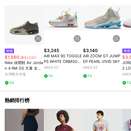
$3,245
$3,140
降價
降價
AIR MAX 90 TOGGLE
AIR ZOOM GT JUMP
$1,980
$3,
(降$2,020)
PS WHITE CRIMSON
EP PEARL VIVID SKY
Nike 休閒鞋 Air Jorda
JOR
BLISS
AREA 02
AREA 02
n 4 RM GS 大童 女鞋
2 L
棕 復古 喬丹 FQ7938-
ERR
台灣樂天市場
AREA
1%
1%
022
3%
1
熱銷排行榜