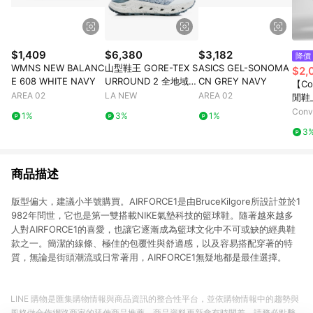
$1,409
$6,380
$3,182
降價
WMNS NEW BALANC
山型鞋王 GORE-TEX S
ASICS GEL-SONOMA
$2,
E 608 WHITE NAVY
URROUND 2 全地域機
CN GREY NAVY
【Co
能郊山鞋(男23061454
AREA 02
LA NEW
AREA 02
閒鞋_
0)
TRA
Con
1%
3%
1%
黑色
店
3
官方
商品描述
版型偏大，建議小半號購買。AIRFORCE1是由BruceKilgore所設計並於1
982年問世，它也是第一雙搭載NIKE氣墊科技的籃球鞋。隨著越來越多
人對AIRFORCE1的喜愛，也讓它逐漸成為籃球文化中不可或缺的經典鞋
款之一。簡潔的線條、極佳的包覆性與舒適感，以及容易搭配穿著的特
質，無論是街頭潮流或日常著用，AIRFORCE1無疑地都是最佳選擇。
LINE 購物是匯集購物情報與商品資訊的整合性平台，並依購物情報中的趨勢與
風格做合作網路商家的延伸商品推薦，商品資料更新會有時間差，請務必點擊