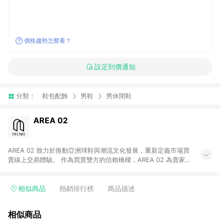
價格趨勢怎麼看？
設定到價通知
分類：
鞋包配飾
男鞋
男休閒鞋
AREA 02
AREA 02 致力於推動亞洲球鞋與潮流文化發展，重新定義市場買
賣線上交易體驗。 作為買賣雙方的信賴橋樑，AREA 02 為賣家提
供快速簡潔的商品上架流程，同時為買家打造安心無憂的購物環
境。 憑藉對「正品驗證」的堅持，AREA 02 已成為亞洲領先的球
鞋、街頭服飾與收藏品交易平台。 客服專線：+886-2-2706-
相似商品
熱銷排行榜
商品描述
9977 (#19) 客服信箱：cs@area02.com 服務時間：週一至週五
10:00 – 18:00
相似商品