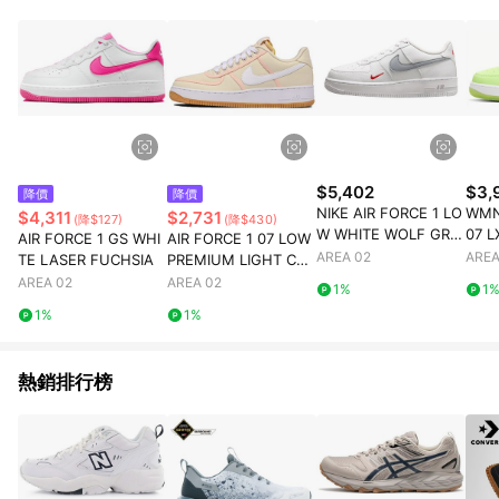
$5,402
$3,
降價
降價
NIKE AIR FORCE 1 LO
WMN
$4,311
$2,731
(降$127)
(降$430)
W WHITE WOLF GRE
07 L
AIR FORCE 1 GS WHI
AIR FORCE 1 07 LOW
Y CRIMSON MINI SW
AREA 02
AREA
TE LASER FUCHSIA
PREMIUM LIGHT CRE
OOSH GS
AM GUM
AREA 02
AREA 02
1%
1
1%
1%
熱銷排行榜