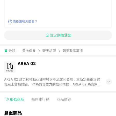
價格趨勢怎麼看？
設定到價通知
分類：
美妝保養
醫美品牌
醫美凝膠凝凍
AREA 02
AREA 02 致力於推動亞洲球鞋與潮流文化發展，重新定義市場買
賣線上交易體驗。 作為買賣雙方的信賴橋樑，AREA 02 為賣家提
供快速簡潔的商品上架流程，同時為買家打造安心無憂的購物環
境。 憑藉對「正品驗證」的堅持，AREA 02 已成為亞洲領先的球
鞋、街頭服飾與收藏品交易平台。 客服專線：+886-2-2706-
相似商品
熱銷排行榜
商品描述
9977 (#19) 客服信箱：cs@area02.com 服務時間：週一至週五
10:00 – 18:00
相似商品