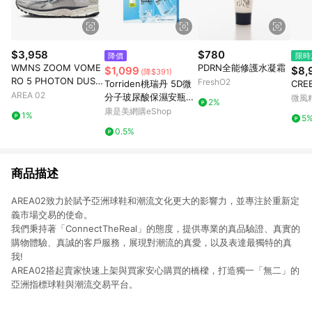
$3,958
$780
降價
限時
WMNS ZOOM VOME
PDRN全能修護水凝霜
$1,099
$8,
(降$391)
RO 5 PHOTON DUST
FreshO2
Torriden桃瑞丹 5D微
CRE
METALLIC SILVER
AREA 02
分子玻尿酸保濕安瓶精
微風
2%
華限量套裝-精華50ML
康是美網購eShop
1%
5
*2、凝霜20ML*1
0.5%
商品描述
AREA02致力於賦予亞洲球鞋和潮流文化更大的影響力，並專注於重新定
義市場交易的使命。
我們秉持著「ConnectTheReal」的態度，提供專業的真品驗證、真實的
購物體驗、真誠的客戶服務，展現對潮流的真愛，以及表達最獨特的真
我!
AREA02搭起賣家快速上架與買家安心購買的橋樑，打造獨一「無二」的
亞洲指標球鞋與潮流交易平台。