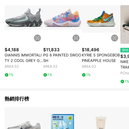
$4,188
$11,833
$18,496
限時
GIANNIS IMMORTALI
PG 6 PAINTED SWOO
KYRIE 5 SPONGEBOB
$3,
TY 2 COOL GREY GL
SH
PINEAPPLE HOUSE
NIK
ACIER BLUE
AREA 02
AREA 02
AREA 02
TRA
1631
PCh
1%
1%
1%
1
熱銷排行榜