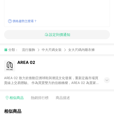
價格趨勢怎麼看？
設定到價通知
分類：
流行服飾
中大尺碼女裝
女大尺碼內睡衣褲
AREA 02
AREA 02 致力於推動亞洲球鞋與潮流文化發展，重新定義市場買
賣線上交易體驗。 作為買賣雙方的信賴橋樑，AREA 02 為賣家提
供快速簡潔的商品上架流程，同時為買家打造安心無憂的購物環
境。 憑藉對「正品驗證」的堅持，AREA 02 已成為亞洲領先的球
鞋、街頭服飾與收藏品交易平台。 客服專線：+886-2-2706-
相似商品
熱銷排行榜
商品描述
9977 (#19) 客服信箱：cs@area02.com 服務時間：週一至週五
10:00 – 18:00
相似商品