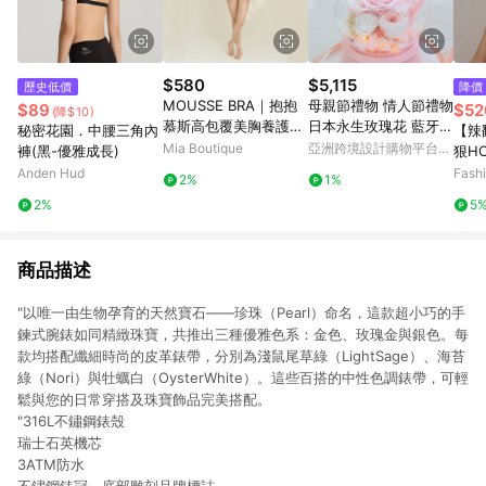
$580
$5,115
歷史低價
降價
MOUSSE BRA｜抱抱
母親節禮物 情人節禮物
$89
$52
(降$10)
慕斯高包覆美胸養護無
日本永生玫瑰花 藍牙音
秘密花園．中腰三角內
【辣
痕無鋼圈內衣
箱
Mia Boutique
亞洲跨境設計購物平台
褲(黑-優雅成長)
狠HO
Pinkoi
平口
Anden Hud
Fash
2%
1%
2%
5
商品描述
"以唯一由生物孕育的天然寶石——珍珠（Pearl）命名，這款超小巧的手
鍊式腕錶如同精緻珠寶，共推出三種優雅色系：金色、玫瑰金與銀色。每
款均搭配纖細時尚的皮革錶帶，分別為淺鼠尾草綠（LightSage）、海苔
綠（Nori）與牡蠣白（OysterWhite）。這些百搭的中性色調錶帶，可輕
鬆與您的日常穿搭及珠寶飾品完美搭配。
"316L不鏽鋼錶殼
瑞士石英機芯
3ATM防水