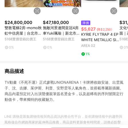
$24,800,000
$47,180,000
$31
降價
雙敦電梯2房-momo秋
無敵河景邊間皇冠4房
文化
$5,627
(降$2,250)
虹中信房屋｜台北市松
車Yuki珮瑜｜新北市板
面｜
KYRIE FLYTRAP 4 EP
山區長安東路二段
橋區中山路二段
一路
5168實價登錄比價王
5168實價登錄比價王
51
WHITE METALLIC SIL
VER
AREA 02
0%
0%
0
1%
商品描述
TV動畫《不死不運》正式參戰UNIONARENA！卡牌將收錄安迪、出雲風
子、沈、吉娜、茱伊斯、利普、安野雲等人氣角色，並搭載專屬新插圖。
商品內還預定封入出演聲優親筆簽名燙金卡，以及超稀有的序列號限定行
動值卡，帶來獨特的收藏魅力。
LINE 購物是匯集購物情報與商品資訊的整合性平台，並依購物情報中的趨勢與
風格做合作網路商家的延伸商品推薦，商品資料更新會有時間差，請務必點擊
商品至各合作網路商家，確認現售價與購物條件，一切資訊以合作廠商網頁為