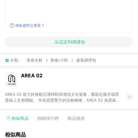
價格趨勢怎麼看？
設定到價通知
分類：
美食生鮮
熟食/小吃
速食調理包
AREA 02
AREA 02 致力於推動亞洲球鞋與潮流文化發展，重新定義市場買
賣線上交易體驗。 作為買賣雙方的信賴橋樑，AREA 02 為賣家提
供快速簡潔的商品上架流程，同時為買家打造安心無憂的購物環
境。 憑藉對「正品驗證」的堅持，AREA 02 已成為亞洲領先的球
鞋、街頭服飾與收藏品交易平台。 客服專線：+886-2-2706-
相似商品
熱銷排行榜
商品描述
9977 (#19) 客服信箱：cs@area02.com 服務時間：週一至週五
10:00 – 18:00
相似商品