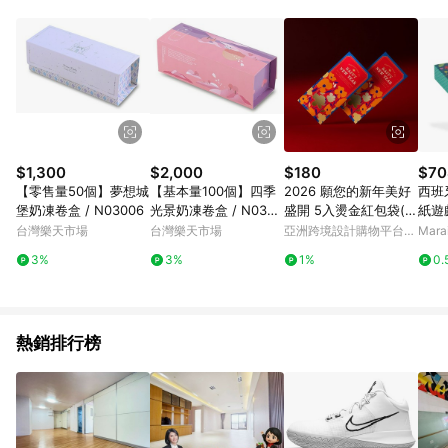
$1,300
$2,000
$180
$70
【零售量50個】夢想城
【基本量100個】四季
2026 願您的新年美好
西班牙
堡奶凍卷盒 / N03006
光景奶凍卷盒 / N0300
盛開 5入燙金紅包袋(圓
紙遊
3
口)
362
台灣樂天市場
台灣樂天市場
亞洲跨境設計購物平台
Mar
Pinkoi
3%
3%
1%
0.
熱銷排行榜