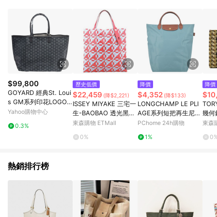
$99,800
歷史低價
降價
降價
GOYARD 經典St. Loui
$22,459
$4,352
$10
(降$2,221)
(降$133)
s GM系列印花LOGO
ISSEY MIYAKE 三宅一
LONGCHAMP LE PLI
TOR
帆布肩背托特包(大-灰
Yahoo購物中心
生-BAOBAO 透光黑白
AGE系列短把再生尼龍
幾何
色)
拼接格6X6手提包(桃粉
手提包(中/尤加利綠)
特包
東森購物 ETMall
PChome 24h購物
東森購
0.3%
x淺藍)亮面
0%
1%
0
熱銷排行榜