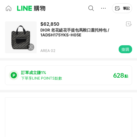
筆記
$62,850
DIOR 老花緹花手提包馬鞍口蓋托特包 /
1ADSH175YKS-H05E
搶購
AREA 02
訂單成立賺1%
628
點
下單享LINE POINTS點數