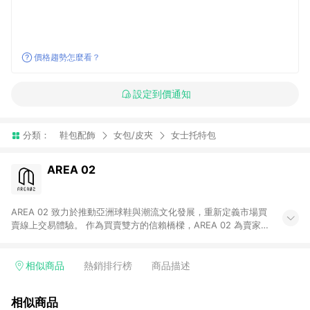
價格趨勢怎麼看？
設定到價通知
分類：
鞋包配飾
女包/皮夾
女士托特包
AREA 02
AREA 02 致力於推動亞洲球鞋與潮流文化發展，重新定義市場買
賣線上交易體驗。 作為買賣雙方的信賴橋樑，AREA 02 為賣家提
供快速簡潔的商品上架流程，同時為買家打造安心無憂的購物環
境。 憑藉對「正品驗證」的堅持，AREA 02 已成為亞洲領先的球
鞋、街頭服飾與收藏品交易平台。 客服專線：+886-2-2706-
相似商品
熱銷排行榜
商品描述
9977 (#19) 客服信箱：cs@area02.com 服務時間：週一至週五
10:00 – 18:00
相似商品