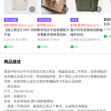
$50
歷史低價
歷史低價
降價
笑容
$6,500
$119
$16,830
(降$10,300)
(降$29)
(降$2,970)
亞洲
【線上限定】DAY 托特
帆布包女手提袋通勤大
義大利羊皮墨綠流蘇編
Pinko
手袋
容量帆布袋單肩包特大
織托特包
1
號2025帆布袋結實包
COACH 官方網站
東森購物 ETMall
亞洲跨境設計購物平台
包
Pinkoi
18%
0.5%
1%
商品描述
透過AREA02平台交易並出貨之商品，無論新品或二手商品，皆經過驗證
為原廠正品後才出貨。商品經驗證後，除了商品上有AREA02專屬的驗證
吊牌，並隨貨附上該次交易的專屬驗證卡作為正品保障。
・商品資訊
尺寸：29x16x5公分
組件：如圖所示
其他：有使用痕跡,髒污或輕微磨損
・選購二手商品時，建議您注意以下事項，以保障自身權益：