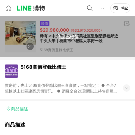
筆記
降價
$29,980,000
(降$2,670,020,000)
稀有＜中大拾翠＞質感美社區型別墅靜巷鄰近
商品已停售
中央大學｜桃園市中壢區大享街一段
5168實價登錄比價王
5168實價登錄比價王
買房前，先上5168實價登錄比價王查實價，一站搞定！ ● 全台7
萬棟以上社區建案房價資訊。 ● 網羅全台20萬間以上待售房屋，
找房超輕鬆。 ● 每月3次即時完整揭露全台實價登錄到門牌！ ●
500萬筆以上歷史成交紀錄全公開，議價有底氣。 ● AI查房價機
器人，24小時在線查。
商品描述
商品描述