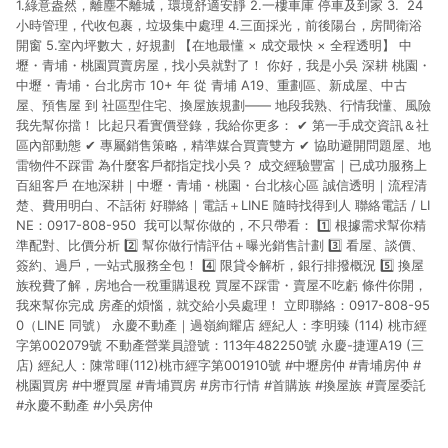
1.綠意盎然，離塵不離城，環境舒適安靜 2.一樓車庫 停車及到家 3. 24
小時管理，代收包裹，垃圾集中處理 4.三面採光，前後陽台，房間衛浴
開窗 5.室內坪數大，好規劃 【在地最懂 × 成交最快 × 全程透明】 中
壢・青埔・桃園買賣房屋，找小吳就對了！ 你好，我是小吳 深耕 桃園・
中壢・青埔・台北房市 10+ 年 從 青埔 A19、重劃區、新成屋、中古
屋、預售屋 到 社區型住宅、換屋族規劃—— 地段我熟、行情我懂、風險
我先幫你擋！ 比起只看實價登錄，我給你更多： ✔ 第一手成交資訊＆社
區內部動態 ✔ 專屬銷售策略，精準媒合買賣雙方 ✔ 協助避開問題屋、地
雷物件不踩雷 為什麼客戶都指定找小吳？ 成交經驗豐富｜已成功服務上
百組客戶 在地深耕｜中壢・青埔・桃園・台北核心區 誠信透明｜流程清
楚、費用明白、不話術 好聯絡｜電話＋LINE 隨時找得到人 聯絡電話 / LI
NE：0917-808-950 ‍ 我可以幫你做的，不只帶看： 1️⃣ 根據需求幫你精
準配對、比價分析 2️⃣ 幫你做行情評估＋曝光銷售計劃 3️⃣ 看屋、談價、
簽約、過戶，一站式服務全包！ 4️⃣ 限貸令解析，銀行排撥概況 5️⃣ 換屋
族稅費了解，房地合一稅重購退稅 買屋不踩雷・賣屋不吃虧 條件你開，
我來幫你完成 房產的煩惱，就交給小吳處理！ 立即聯絡：0917-808-95
0（LINE 同號） 永慶不動產｜過嶺絢耀店 經紀人：李明臻 (114) 桃市經
字第002079號 不動產營業員證號：113年482250號 永慶-捷運A19 (三
店) 經紀人：陳常暉(112)桃市經字第001910號 #中壢房仲 #青埔房仲 #
桃園買房 #中壢買屋 #青埔買房 #房市行情 #首購族 #換屋族 #賣屋委託
#永慶不動產 #小吳房仲