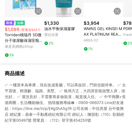
$1,330
$3,954
$78
油水平衡保濕凝膠
WMNS GEL KINSEI M
PD
$1,099
(雙重省$441)
AX PLATINUM REAL
Torriden桃瑞丹 5D微
寶拉珍選
Fres
WHITE PURE SILVER
分子玻尿酸保濕安瓶精
AREA 02
2%
2
華限量套裝-精華50ML
康是美網購eShop
1%
*2、凝霜20ML*1
5%
商品描述
✅ 一樓原本為車庫，現在改成客廳，可以再改回，門前也能停車。 ✅ 太
平震後、輕屋齡、臨路、美墅。 ✅ 格局方正，大四房皆能放雙人床，採
光好。 ✅ 屋況良好，不需要再多做裝潢，能直接入住。 ✅ 中平商圈+長
億商圈，生活機能極佳。 熱情服務專線☎️：0909-066073 Line好友連
結：https://line.me/ti/p/EKgShA5g1R 公司名稱：中信房屋 台中復興
店 經紀業：鼎泰一不動產經紀有限公司 經紀人：陳顗彰（110）彰縣經
紀字第00497號 營業員：（112）登字第454250號