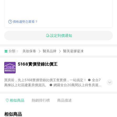
價格趨勢怎麼看？
設定到價通知
分類：
美妝保養
醫美品牌
醫美凝膠凝凍
5168實價登錄比價王
買房前，先上5168實價登錄比價王查實價，一站搞定！ ● 全台7
萬棟以上社區建案房價資訊。 ● 網羅全台20萬間以上待售房屋，
找房超輕鬆。 ● 每月3次即時完整揭露全台實價登錄到門牌！ ●
500萬筆以上歷史成交紀錄全公開，議價有底氣。 ● AI查房價機
器人，24小時在線查。
相似商品
熱銷排行榜
商品描述
相似商品