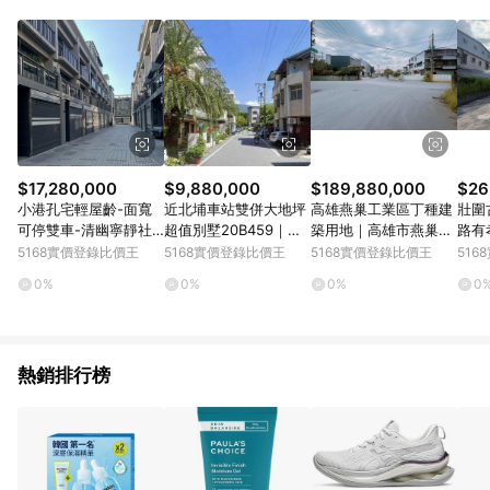
$17,280,000
$9,880,000
$189,880,000
$26
小港孔宅輕屋齡-面寬
近北埔車站雙併大地坪
高雄燕巢工業區丁種建
壯圍
可停雙車-清幽寧靜社
超值別墅20B459｜花
築用地｜高雄市燕巢區
路有
區型車墅｜高雄市小港
蓮縣新城鄉民生路
代天府段
宜蘭
5168實價登錄比價王
5168實價登錄比價王
5168實價登錄比價王
51
區孔宅三路
0%
0%
0%
0
熱銷排行榜