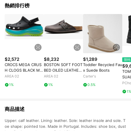
熱銷排行榜
$2,572
$8,232
$1,289
限時
CROCS MEGA CRUS
BOSTON SOFT FOOT
Toddler Recycled Fau
$9,
H CLOGS BLACK MU
BED OILED LEATHER I
x Suede Boots
TOM
LTI
RON GREY
AREA 02
AREA 02
Carter's
SUA
黑色
PCh
1%
1%
0.5%
1
商品描述
Upper: calf leather. Lining: leather. Sole: leather insole and sole. T
oe shape: pointed toe. Made in Portugal. Includes: shoe box, dust