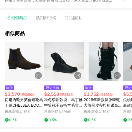
結帳才享有回饋，點數將於廠商出貨後，隔天起算之90個日曆天
陸續確認發送。 2.國際商家之商品金額及回饋點數依據將以商品
未稅價格為準。 3.國際商家之商品金額可能受匯率影響而有微幅
差異。 4.若於商家App下單，不符合LINE購物導購資格。 5.訂單
相似商品
熱銷排行榜
商品描述
超過6個月客訴案件不受理 6. 以下品牌不支援點數回饋：Adidas
/ Adidas Kids / New Balance / New Balance Kids / Nike /
相似商品
Nike Kids 換貨須知： 1. 請提交您的換貨要求並聯繫我們的客戶
服務團隊以預留您的交換商品。 2.預留完成後，將為您的換貨訂
單創建一個新的訂單編號。 3.請通知LINE您的新訂單編號。
4.LINE 將向 Mytheresa 提出交換訂單的返現請求。 5. 請按照
Mytheresa.com 上的換貨指南完成您的換貨。 6. 請等待驗證的
返現顯示在您的界面上，這可能需要幾個月，因為它需要進行手
動處理。
降價
歷史低價
降價
歷史
$3,570
$2,558
$3,752
$5,
(降$892)
(降$639)
(降$938)
切爾西靴男英倫短靴馬
秋冬季新款復古馬丁靴
2026年新款韓版時髦
尖頭
丁靴CHELSEA BOOT
中筒靴子百搭羊毛雪地
大筒圍皮帶扣粗跟高跟
新款
歐美真皮尖頭潮流男士
靴加絨單靴堆堆倒靴子
過膝長靴可堆堆時裝靴
靴粗
東森購物 ETMall
東森購物 ETMall
東森購物 ETMall
東森購
靴子
女
0.5%
0.5%
0.5%
0.