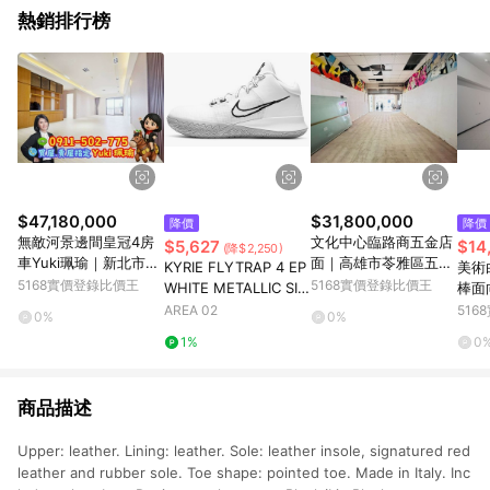
熱銷排行榜
$47,180,000
$31,800,000
降價
降價
無敵河景邊間皇冠4房
文化中心臨路商五金店
$5,627
$14
(降$2,250)
車Yuki珮瑜｜新北市板
面｜高雄市苓雅區五福
KYRIE FLYTRAP 4 EP
美術
橋區中山路二段
一路
5168實價登錄比價王
5168實價登錄比價王
WHITE METALLIC SIL
棒面
VER
雄市
AREA 02
51
0%
0%
1%
0
商品描述
Upper: leather. Lining: leather. Sole: leather insole, signatured red
leather and rubber sole. Toe shape: pointed toe. Made in Italy. Inc