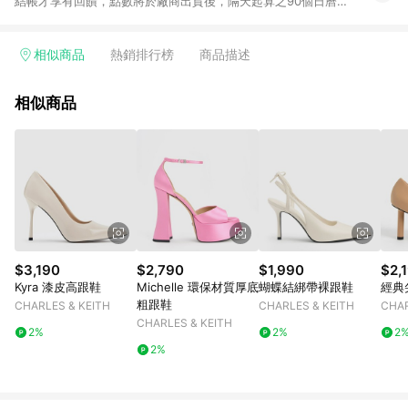
結帳才享有回饋，點數將於廠商出貨後，隔天起算之90個日曆天
陸續確認發送。 2.國際商家之商品金額及回饋點數依據將以商品
未稅價格為準。 3.國際商家之商品金額可能受匯率影響而有微幅
差異。 4.若於商家App下單，不符合LINE購物導購資格。 5.訂單
相似商品
熱銷排行榜
商品描述
超過6個月客訴案件不受理 6. 以下品牌不支援點數回饋：Adidas
/ Adidas Kids / New Balance / New Balance Kids / Nike /
相似商品
Nike Kids 換貨須知： 1. 請提交您的換貨要求並聯繫我們的客戶
服務團隊以預留您的交換商品。 2.預留完成後，將為您的換貨訂
單創建一個新的訂單編號。 3.請通知LINE您的新訂單編號。
4.LINE 將向 Mytheresa 提出交換訂單的返現請求。 5. 請按照
Mytheresa.com 上的換貨指南完成您的換貨。 6. 請等待驗證的
返現顯示在您的界面上，這可能需要幾個月，因為它需要進行手
動處理。
$3,190
$2,790
$1,990
$2,
Kyra 漆皮高跟鞋
Michelle 環保材質厚底
蝴蝶結綁帶裸跟鞋
經典
粗跟鞋
CHARLES & KEITH
CHARLES & KEITH
CHAR
CHARLES & KEITH
2%
2%
2
2%