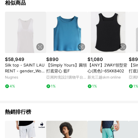
相似商品
$58,949
$890
$1,080
$89
Silk top - SAINT LAU
【Simply Yours】圓領
【ANY】2WAY領型背
【Si
RENT - gender_Wom
打底背心 藍F
心(黑色)-65KK8402
打底
an
Nugnes
亞洲跨境設計購物平台
新光三越skm online
亞洲
Pinkoi
Pinko
4%
1%
1%
1
熱銷排行榜