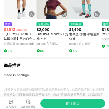
降價
限時加碼
限時加碼
限時
$1,912
$2,090
$1,490
$1,
(降$478)
【LE COQ SPORTIF
ORIGINALS SPORT 短
世界盃 德國 客場運動
COC
法國公雞】男款白色平
袖上衣
短褲
adi
織休閒短褲LWX81381
法國公雞 le coq sportif
adidas 官方網站
adidas 官方網站
5
3%
5%
5%
商品描述
made in portugal
LINE 購物是匯集購物情報與商品資訊的整合性平台，並依購物情報中的趨勢與
風格做合作網路商家的延伸商品推薦，商品資料更新會有時間差，請務必點擊
商品至各合作網路商家，確認現售價與購物條件，一切資訊以合作廠商網頁為
前往賣場
準。
加入筆記
設定到價通知