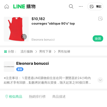
筆記
$10,182
courreges "oblique 90's" top
搶購
Eleonora bonucci
分類：
流行服飾
男性下著
男性短褲
Eleonora bonucci
※注意事項： 1.需透過LINE購物前往並在同一瀏覽器於24小時內
結帳才享有回饋，點數將於廠商出貨後，隔天起算之90個日曆天
陸續確認發送。 2.國際商家之商品金額及回饋點數依據將以商品
未稅價格為準。 3.國際商家之商品金額可能受匯率影響而有微幅
差異。 4.若於商家App下單，不符合LINE購物導購資格。
相似商品
熱銷排行榜
商品描述