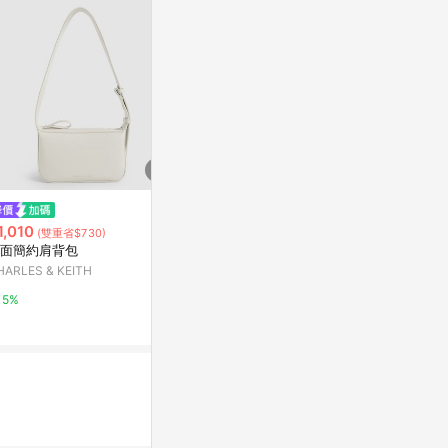
限時加碼
限時加碼
1,010
$2,590
$1,180
(雙重省$730)
面簡約肩背包
Koa 方釦肩背包
現貨 泰國Pon
HARLES & KEITH
提把水餃包 
CHARLES & KEITH
蝦皮購物
5%
5%
2.4%