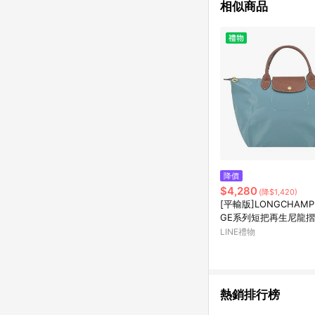
相似商品
降價
$4,280
(降$1,420)
[平輸版]LONGCHAMP L
GE系列短把再生尼龍
(中/尤加利綠)真品平輸
LINE禮物
熱銷排行榜