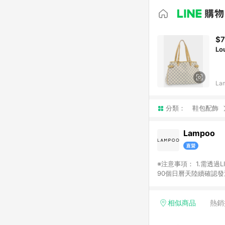
$7
Lo
La
分類：
鞋包配飾
Lampoo
※注意事項： 1.需透過LINE購物前往並在同一瀏覽器於24小時內結帳才享有回饋，點數將於廠商出貨後，隔天起算之
90個日曆天陸續確認發送。 2.國際商家之商品金額及回饋點數依據將以商品未稅價格為準。 3.
相似商品
熱銷