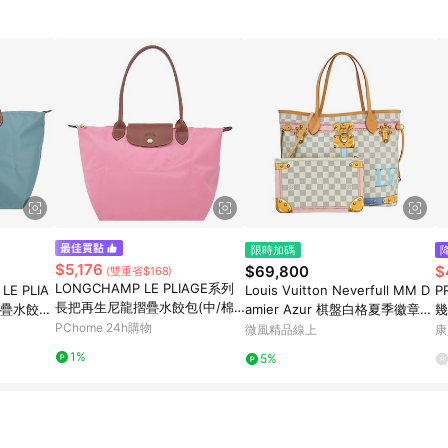
限時加碼
$5,176
$69,800
$
(雙重省$168)
LONGCHAMP LE PLIAGE系列
E PLIA
Louis Vuitton Neverfull MM D
P
長把再生尼龍摺疊水餃包(中/棉
摺疊水餃包
amier Azur 棋盤白格夏季徽章帆
幾
花糖粉)
PChome 24h購物
布托特包
微風精品線上
康
1%
5%