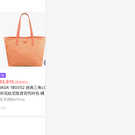
降價
降價
$4,823
45,815
$45,864
(雙重省$165)
(降$985)
(降
LONGCHAMP LE PLIAGE系列
RADA 1BG552 經典三角LOGO
PRADA 1BG
短把再生尼龍摺疊水餃包(小/糖
何花紋尼龍肩背托特包.橘
幾何花紋尼龍
果粉)
PChome 24h購物
是美網購eShop
東森購物 ETMa
1%
0%
0%