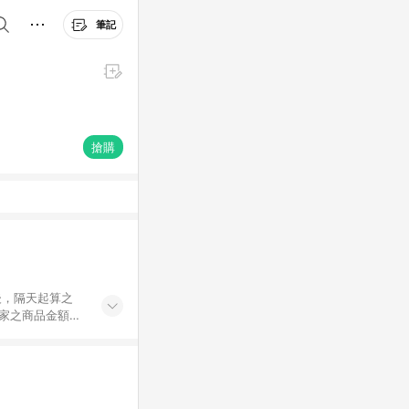
筆記
搶購