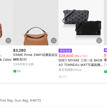
$3,280
歷史低價
S'AIME Prime 2WAY頭層真皮拉
$
$28,800
)
(降$3,700)
鍊軟包(S)
 CANV
素
ISSEY MIYAKE 三宅一生 BAOB
S'AIME東京企劃
AO TONNEAU MATTE霧面幾何
C
菱格翻蓋斜背包-任選色
康是美網購eShop
5%
0%
Tote Bag, Dust Bag, N48172