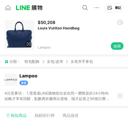
筆記
$50,208
Louis Vuitton Handbag
搶購
Lampoo
分類：
鞋包配飾
女包/皮夾
女長夾手拿包
Lampoo
※注意事項： 1.需透過LINE購物前往並在同一瀏覽器於24小時內
結帳才享有回饋，點數將於廠商出貨後，隔天起算之90個日曆天
陸續確認發送。 2.國際商家之商品金額及回饋點數依據將以商品
未稅價格為準。 3.國際商家之商品金額可能受匯率影響而有微幅
差異。 4.若於商家App下單，不符合LINE購物導購資格。
相似商品
熱銷排行榜
商品描述