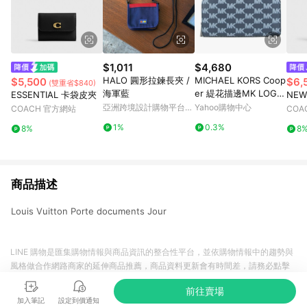
$1,011
$4,680
HALO 圓形拉鍊長夾 /
MICHAEL KORS Coop
$5,500
$6,
(雙重省$840)
海軍藍
er 緹花描邊MK LOGO
ESSENTIAL 卡袋皮夾
NEW
ㄇ型拉鍊長夾(海軍藍)
亞洲跨境設計購物平台
Yahoo購物中心
COACH 官方網站
COA
Pinkoi
1%
0.3%
8%
8
商品描述
Louis Vuitton Porte documents Jour
LINE 購物是匯集購物情報與商品資訊的整合性平台，並依購物情報中的趨勢與
風格做合作網路商家的延伸商品推薦，商品資料更新會有時間差，請務必點擊
商品至各合作網路商家，確認現售價與購物條件，一切資訊以合作廠商網頁為
前往賣場
準。
加入筆記
設定到價通知