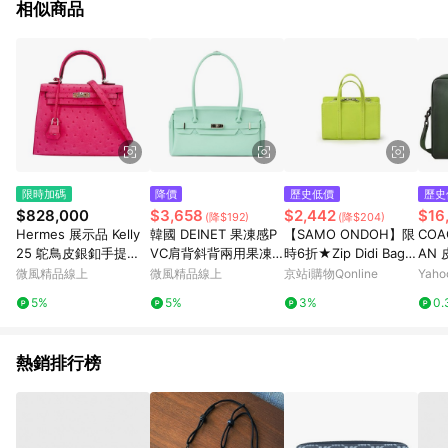
相似商品
限時加碼
降價
歷史低價
歷史
$828,000
$3,658
$2,442
$16
(降$192)
(降$204)
Hermes 展示品 Kelly
韓國 DEINET 果凍感P
【SAMO ONDOH】限
COA
25 鴕鳥皮銀釦手提肩
VC肩背斜背兩用果凍
時6折★Zip Didi Bag
AN
背包
包 薄荷綠MINT
Mini - nappa neon gr
綠-
微風精品線上
微風精品線上
京站i購物Qonline
Yah
een
5%
5%
3%
0.
熱銷排行榜