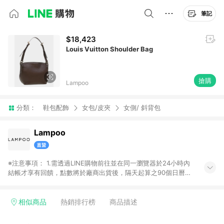
筆記
$18,423
Louis Vuitton Shoulder Bag
搶購
Lampoo
分類：
鞋包配飾
女包/皮夾
女側/ 斜背包
Lampoo
※注意事項： 1.需透過LINE購物前往並在同一瀏覽器於24小時內
結帳才享有回饋，點數將於廠商出貨後，隔天起算之90個日曆天
陸續確認發送。 2.國際商家之商品金額及回饋點數依據將以商品
未稅價格為準。 3.國際商家之商品金額可能受匯率影響而有微幅
差異。 4.若於商家App下單，不符合LINE購物導購資格。
相似商品
熱銷排行榜
商品描述