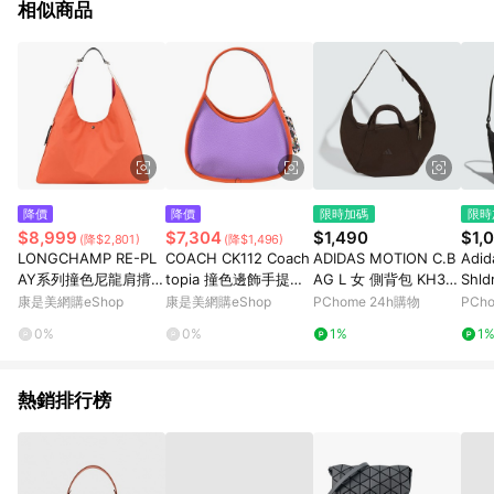
相似商品
降價
降價
限時加碼
限時
$8,999
$7,304
$1,490
$1,
(降$2,801)
(降$1,496)
LONGCHAMP RE-PL
COACH CK112 Coach
ADIDAS MOTION C.B
Adi
AY系列撞色尼龍肩揹袋
topia 撞色邊飾手提包/
AG L 女 側背包 KH30
Shl
(特大/橘x粉紅)
腋下彎月包.綠/黃
64
包 
康是美網購eShop
康是美網購eShop
PChome 24h購物
PCh
小包
0%
0%
1%
1
熱銷排行榜