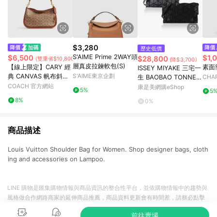
$3,280
歷史低價
S'AIME Prime 2WAY頭
$6,500
$1,
$28,800
(雙重省$10,800)
(降$3,700)
層真皮拉鍊軟包(S)
【線上限定】CARY 經
素面
ISSEY MIYAKE 三宅一
典 CANVAS 帆布斜背
S'AIME東京企劃
生 BAOBAO TONNEA
CHAR
手袋
COACH 官方網站
U MATTE霧面幾何菱
康是美網購eShop
5%
5
格翻蓋斜背包-任選色
8%
0%
商品描述
Louis Vuitton Shoulder Bag for Women. Shop designer bags, cloth
ing and accessories on Lampoo.
LINE 購物是匯集購物情報與商品資訊的整合性平台，並依購物情報中的趨勢與
風格做合作網路商家的延伸商品推薦，商品資料更新會有時間差，請務必點擊
商品至各合作網路商家，確認現售價與購物條件，一切資訊以合作廠商網頁為
前往賣場
準。