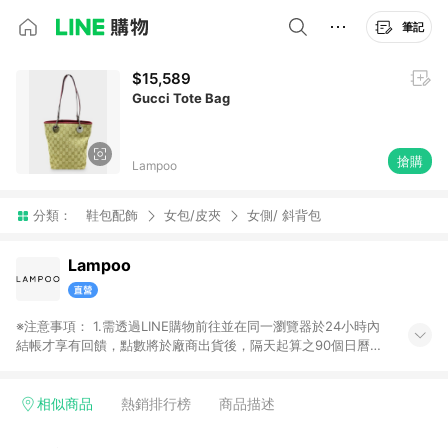
筆記
$15,589
Gucci Tote Bag
搶購
Lampoo
分類：
鞋包配飾
女包/皮夾
女側/ 斜背包
Lampoo
※注意事項： 1.需透過LINE購物前往並在同一瀏覽器於24小時內
結帳才享有回饋，點數將於廠商出貨後，隔天起算之90個日曆天
陸續確認發送。 2.國際商家之商品金額及回饋點數依據將以商品
未稅價格為準。 3.國際商家之商品金額可能受匯率影響而有微幅
差異。 4.若於商家App下單，不符合LINE購物導購資格。
相似商品
熱銷排行榜
商品描述