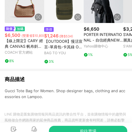
$6,650
$3,
降價
PORTER INTERNATIO
S'AI
$6,500
$1,246
(雙重省$10,800)
(降$534)
NAL - 自信經典NEW
層真
【線上限定】CARY 經
【OUTDOOR】慢活宣
HEAT斜背包 - 全黑
典 CANVAS 帆布斜背
Yahoo購物中心
S'A
言-單肩包-卡其綠 OD2
手袋
COACH 官方網站
33316KI
BAG TO YOU
1%
5
8%
3%
商品描述
Gucci Tote Bag for Women. Shop designer bags, clothing and acc
essories on Lampoo.
LINE 購物是匯集購物情報與商品資訊的整合性平台，並依購物情報中的趨勢與
風格做合作網路商家的延伸商品推薦，商品資料更新會有時間差，請務必點擊
商品至各合作網路商家，確認現售價與購物條件，一切資訊以合作廠商網頁為
前往賣場
準。