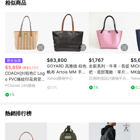
相似商品
$83,800
$1,767
$5,
歷史低價
GOYARD 高雅德 棕色
全新系列・牛革・長提
MIC
$5,859
(降$3,121)
帆布 Artois MM 手提
把・底部寬敞・單片皮
MK
COACH沙/棕色C Log
包 【二手名牌BRAND
革迷你托特包・0605
飾肩
Yahoo購物中心
亞洲跨境設計購物平台
Yah
o PVC條紋印花肩背托
OFF】
Pinkoi
特包
PChome 24h購物
0%
1%
0.
1%
熱銷排行榜